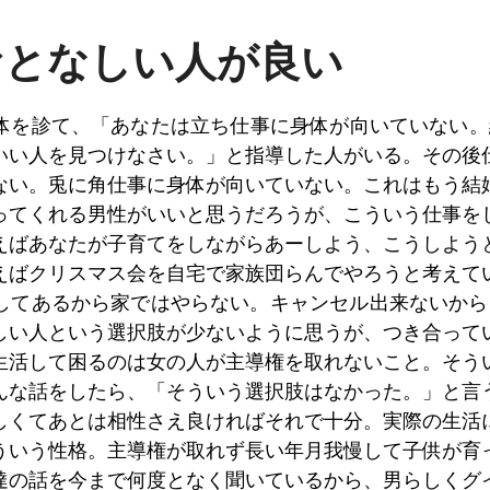
おとなしい人が良い
身体を診て、「あなたは立ち仕事に身体が向いていない。
いい人を見つけなさい。」と指導した人がいる。その後
ない。兎に角仕事に身体が向いていない。これはもう結
ってくれる男性がいいと思うだろうが、こういう仕事を
えばあなたが子育てをしながらあーしよう、こうしよう
えばクリスマス会を自宅で家族団らんでやろうと考えて
してあるから家ではやらない。キャンセル出来ないから･
しい人という選択肢が少ないように思うが、つき合って
生活して困るのは女の人が主導権を取れないこと。そう
んな話をしたら、「そういう選択肢はなかった。」と言
しくてあとは相性さえ良ければそれで十分。実際の生活
ういう性格。主導権が取れず長い年月我慢して子供が育
達の話を今まで何度となく聞いているから、男らしくグ