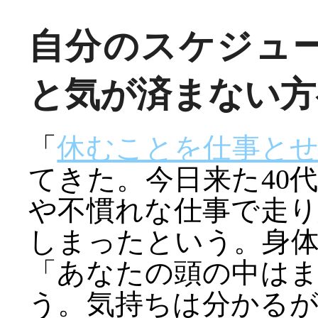
自分のスケジュ
と気が済まない方
「
休むことを仕事と
てきた。今日来た40
や不慣れな仕事で走
しまったという。身
「あなたの頭の中は
う。気持ちは分かる