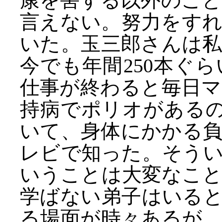
康を害する以外のこ
言えない。努力をす
いた。玉三郎さんは
今でも年間250本ぐ
仕事が終わると毎日
持病でポリオがあるの
いて、身体にかかる
レビで知った。そう
いうことは大変なこ
学ばない弟子はいる
る場面が時々あるが