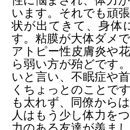
性に悩まされ、体力
います。それでも頑
状が出てきて、身体
す。粘膜が大体ダメ
アトピー性皮膚炎や
ら弱い方が殆どです
いと言い、不眠症や
くちょっとのことで
も太れず、同僚から
人はもう少し体力を
力のある友達が羨ま