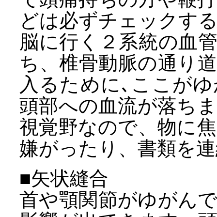
どは必ずチェックす
脳に行く２系統の血
ち、椎骨動脈の通り
入るために､ここが
頭部への血流が落ち
視覚野なので、物に
嫌がったり、書類を連
■矢状縫合
首や顎関節がゆがん