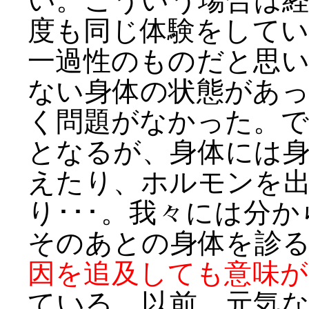
い。こういう場合は
度も同じ体験をして
一過性のものだと思
ない身体の状態があ
く問題がなかった。
となるが、身体には
えたり、ホルモンを
り･･･。我々には分
そのあとの身体を診
因を追及しても意味が
ている。以前、元気