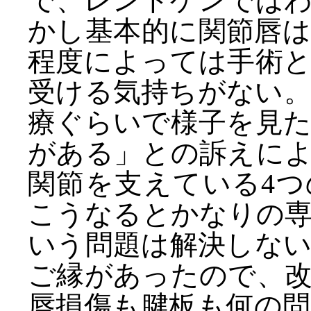
で、レントゲンでは
かし基本的に関節唇
程度によっては手術
受ける気持ちがない
療ぐらいで様子を見
がある」との訴えに
関節を支えている4
こうなるとかなりの
いう問題は解決しな
ご縁があったので、
唇損傷も腱板も何の