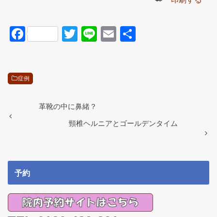
F
T
Li
E
共
a
wi
n
m
有
c
tt
e
ail
e
er
症例
b
o
革靴の中に鼻緒？
o
頸椎ヘルニアとゴールデンタイム
k
予約