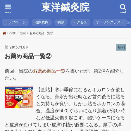
東洋鍼灸院
menu
search
トップページ
治療案内
初診
アクセス
オーリングテスト
HOME
症例
お薦め商品一覧②
2015.11.09
症例
お薦め商品一覧②
前回、当院の
お薦め商品一覧
を書いたが、第2弾を紹介し
たい。
【直貼】寒い季節になるとホカロンが欲し
くなる。鼻水が出た時など首の後ろに貼る
と気持ちが良い。しかし貼るホカロンの場
合、温度が60℃ぐらいになり肌着が薄い時
など低温火傷を起こす。酷いケースになる
と皮膚がむけてしまい皮膚移植が必要になる。厚手の洋