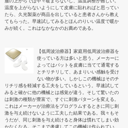
服の上からでは中々暖まらないし、温度調整が難しい。
温度を上がらないようにして皮膚に貼れればと思ってい
たら、久光製薬が商品を出していると患者さんから教え
てもらった。早速試してみるとほんのりいい温度で暖か
みが続く。これはなかなかのお薦めである。
【低周波治療器】家庭用低周波治療器を
使っている方は多いと思う。メーカーに
よってはパットを皮膚に当てて通電する
とチリチリして、あまりいい感触を受け
ない物が多い。しかしこの機械はそのチ
リチリ感を軽減する工夫をしているという。早速試して
みると確かに他の機械とは感覚が違う。そして驚いたの
は刺激の種類が豊富で、すぐに刺激パターンを変える。
これはメーカーが治療法をプログラムするときに同じ刺
激を与え続けないように工夫した結果である。我々もそ
うだが、同じ刺激を与え続けると身体は慣れてしまい効
かなくなる。そこまで考慮してこの機械は作られてい