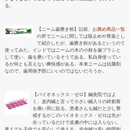
る。
【ニーム歯磨き粉】以前、
お薦め商品一覧
の所でニームに関しては咳止めや胃薬とし
て紹介したが、歯磨き粉があるというのて
使ってみた。インドではニームの木の小枝を歯ブラシと
して使い、歯を磨いているそうである。私自身使ってい
るが何とも言えない爽快感がある。本来ニームは抗菌剤
なので、歯周病予防にいいのではないだろうか。
【パイオネックス・ゼロ】鍼灸院ではよ
く、皮内鍼と言って小さい鍼入りの絆創膏
を痛い所に貼る。患者さんも鍼だと少し警
戒するがこのパイオネックス・ゼロは先が
尖っているだけで皮膚の中には入らない。
素人でも子供でも安心して使える。皮内鍼は長い時間刺