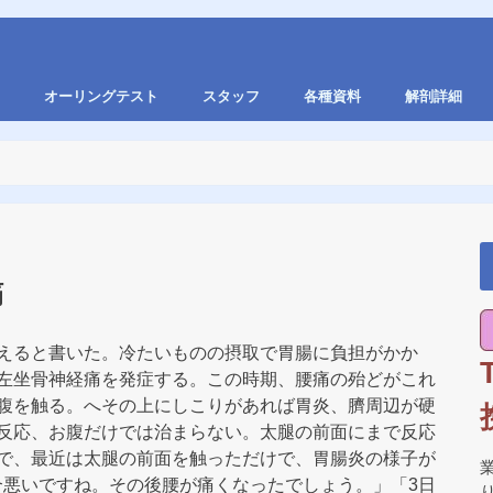
オーリングテスト
スタッフ
各種資料
解剖詳細
痛
えると書いた。冷たいものの摂取で胃腸に負担がかか
左坐骨神経痛を発症する。この時期、腰痛の殆どがこれ
腹を触る。へその上にしこりがあれば胃炎、臍周辺が硬
反応、お腹だけでは治まらない。太腿の前面にまで反応
で、最近は太腿の前面を触っただけで、胃腸炎の様子が
合悪いですね。その後腰が痛くなったでしょう。」「3日