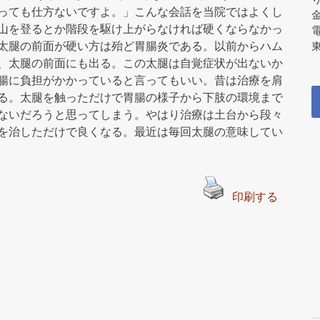
っても仕方ないですよ。」こんな会話を当院ではよくし
山を登るとか階段を駆け上がらなければ硬くならなかっ
太腿の前面が硬い方は殆ど胃腸炎である。以前からハム
東
、太腿の前面にも出る。この太腿は自覚症状が出ないか
腸に負担がかかっていると言ってもいい。昔は治療を肩
る。太腿を触っただけで胃腸の様子から下肢の環境まで
ないだろうと思ってしまう。やはり治療は土台から段々
を治しただけで良くなる。最近は毎回太腿の意味してい
印刷する