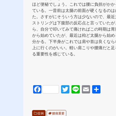
ほど便秘でしょう。これでは腰に負担がかか
ている。一昔前は太腿の前面が硬くなるのは
た。さすがにそういう方は少ないので、最近
ストリングは下腹部の反応点と言っていたが
ら、自分で叩いてみて痛ければこの時期は胃
から始めていたが、最近は殆ど太腿から始め
分かる。下半身がこれでは肩や首は良くなら
上に行くのがいい。軽い肩こりや腰痛だと足
る重要性を感じている。
F
T
Li
E
共
a
wi
n
m
有
c
tt
e
ail
e
er
症例
腰痛重要