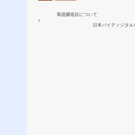
b
o
掌蹠膿疱症について
o
日本バイディジタル
k