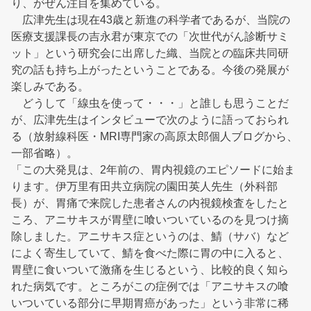
り、がぜん注目を集めている。
広津先生は現在43歳と新進の科学者であるが、当院の
医療支援課長の吉永君が東京での「次世代がん診断サミ
ット」という研究会に出席した織、当院との臨床共同研
究の話も持ち上がったということである。今後の発展が
楽しみである。
どうして「線虫を使って・・・」と誰しも思うことだ
が、広津先生はインタビューで次のように語っておられ
る（放射線科医・MRI専門家の高原太郎個人ブログから、
一部省略）。
「この大発見は、2年前の、胃内視鏡のエピソードに始ま
ります。伊万里有田共立病院の園田英人先生（外科部
長）が、胃痛で来院した患者さんの内視鏡検査をしたと
ころ、アニサキスが胃壁に喰いついているのを見つけ摘
除しました。アニサキス症というのは、鯖（サバ）など
によく寄生していて、鯖を食べた際に胃の中に入ると、
胃壁に食いついて激痛を生じるという、比較的良く知ら
れた病気です。ところがこの症例では「アニサキスの喰
いついている部分に早期胃癌があった」という非常に稀