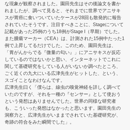
な現象が観察されました。園田先生はその後論文を書か
れましたが、調べて見ると、それまでに世界でアニサキ
スが胃癌に食いついていたケースが28回も散発的に報告
されていたそうです。注目すべきことに、Stageについて
記載があった25例のうち18例がStage I（早期）でした。
また腫瘍マーカー（CEA）は、計測された15例中たった1
例で上昇してるだけでした。このため、園田先生は、
「胃がんからでる『微量の匂い』」にアニサキスが反応
しているのではないかと思い、インターネットでこれに
関して基礎研究をしている人がいないか調べたところ、
ごく近くの九大にいる広津先生がヒットした、という、
スゴイことなわけなんです。
広津先生曰く「僕らは、線虫の嗅覚神経を詳しく調べて
いたのですが、それを一種の『センサー』として使おう
という発想はありませんでした。世界の同様な研究者
も、こういった発想はなかったと思います。園田先生の
洞察力と、広津先生がいままでされていた基礎研究が、
奇跡の符合をみた瞬間でした」。