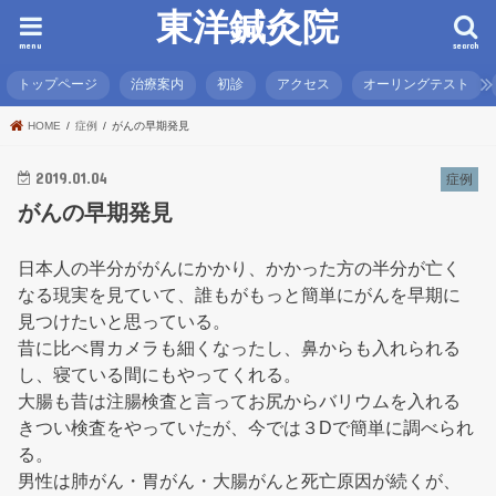
東洋鍼灸院
menu
search
トップページ
治療案内
初診
アクセス
オーリングテスト
HOME
症例
がんの早期発見
2019.01.04
症例
がんの早期発見
日本人の半分ががんにかかり、かかった方の半分が亡く
なる現実を見ていて、誰もがもっと簡単にがんを早期に
見つけたいと思っている。
昔に比べ胃カメラも細くなったし、鼻からも入れられる
し、寝ている間にもやってくれる。
大腸も昔は注腸検査と言ってお尻からバリウムを入れる
きつい検査をやっていたが、今では３Dで簡単に調べられ
る。
男性は肺がん・胃がん・大腸がんと死亡原因が続くが、