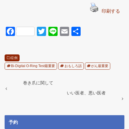
印刷する
F
T
Li
E
共
a
wi
n
m
有
c
tt
e
ail
e
er
症例
b
Bi-Digital O-Ring Test最重要
おもしろ話
がん最重要
o
巻き爪に関して
o
いい医者、悪い医者
k
予約