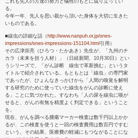
これも先人の方達の努力と犠牲のもとに成り立ってい
る。
今年一年、先人を思い親から頂いた身体を大切に生きた
いものである。
■線虫の詳細な話（
http://www.nanpuh.or.jp/ones-
impressions/ones-impressions-151104.html
引用）
その広津崇亮（ひろつ・たかあき）先生が、「九州のチ
カラ（未来を担う人材）」（日経新聞、10月30日）とい
うシリーズで、「がん診断 線虫で革新挑む」というタ
イトルで紹介されている。もともとは「線虫」の専門家
であったが、ひょんなきっかけから「人間の嗅覚を解明
する研究のために使っていた線虫をがんの診断に使え
る」ことに気づかれた。すなわち「人の尿を線虫に嗅が
せると、がんの有無を精度よく判定できる」ということ
を。
現在、がんを調べる腫瘍マーカー検査は数千円以上かか
るが、この検査を使うと一回の検査費用は数百円ですむ
という。その結果、医療費の軽減にもつながることにな