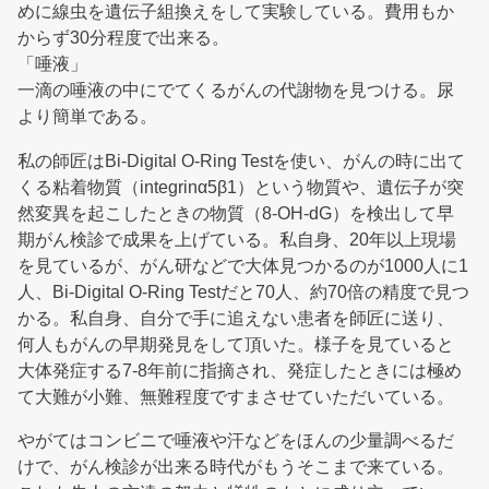
めに線虫を遺伝子組換えをして実験している。費用もか
からず30分程度で出来る。
「唾液」
一滴の唾液の中にでてくるがんの代謝物を見つける。尿
より簡単である。
私の師匠はBi-Digital O-Ring Testを使い、がんの時に出て
くる粘着物質（integrinα5β1）という物質や、遺伝子が突
然変異を起こしたときの物質（8-OH-dG）を検出して早
期がん検診で成果を上げている。私自身、20年以上現場
を見ているが、がん研などで大体見つかるのが1000人に1
人、Bi-Digital O-Ring Testだと70人、約70倍の精度で見つ
かる。私自身、自分で手に追えない患者を師匠に送り、
何人もがんの早期発見をして頂いた。様子を見ていると
大体発症する7-8年前に指摘され、発症したときには極め
て大難が小難、無難程度ですまさせていただいている。
やがてはコンビニで唾液や汗などをほんの少量調べるだ
けで、がん検診が出来る時代がもうそこまで来ている。