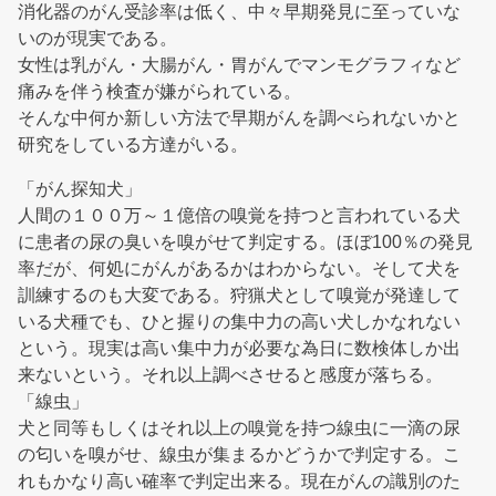
消化器のがん受診率は低く、中々早期発見に至っていな
いのが現実である。
女性は乳がん・大腸がん・胃がんでマンモグラフィなど
痛みを伴う検査が嫌がられている。
そんな中何か新しい方法で早期がんを調べられないかと
研究をしている方達がいる。
「がん探知犬」
人間の１００万～１億倍の嗅覚を持つと言われている犬
に患者の尿の臭いを嗅がせて判定する。ほぼ100％の発見
率だが、何処にがんがあるかはわからない。そして犬を
訓練するのも大変である。狩猟犬として嗅覚が発達して
いる犬種でも、ひと握りの集中力の高い犬しかなれない
という。現実は高い集中力が必要な為日に数検体しか出
来ないという。それ以上調べさせると感度が落ちる。
「線虫」
犬と同等もしくはそれ以上の嗅覚を持つ線虫に一滴の尿
の匂いを嗅がせ、線虫が集まるかどうかで判定する。こ
れもかなり高い確率で判定出来る。現在がんの識別のた