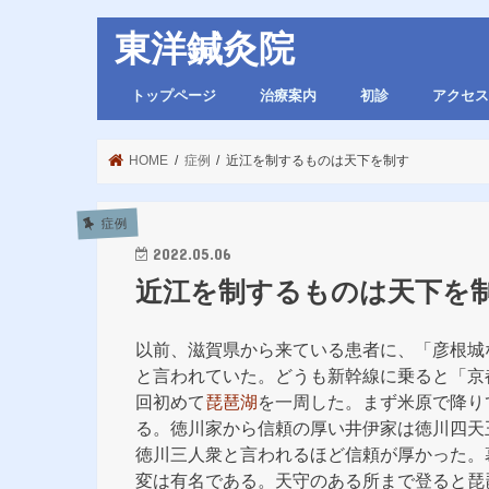
東洋鍼灸院
トップページ
治療案内
初診
アクセス
HOME
症例
近江を制するものは天下を制す
症例
2022.05.06
近江を制するものは天下を
以前、滋賀県から来ている患者に、「彦根城
と言われていた。どうも新幹線に乗ると「京
回初めて
琵琶湖
を一周した。まず米原で降り
る。徳川家から信頼の厚い井伊家は徳川四天
徳川三人衆と言われるほど信頼が厚かった。
変は有名である。天守のある所まで登ると琵