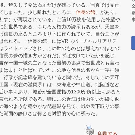
後、焼失して今は石垣だけが残っている。写真では見た
てしまった。少し離れたところに「
信長の館
」があり、
わす）が再現されている。金箔10万枚を使用した外壁や
東
に別世界である。もちろん権力の誇示もあるが、天皇を
は信長の座るところより下に作られていて、自分こそが
思われる。「信長の館」にはVR（バーチャルリアリテ
はライトアップされ、この世のものとは思えないほどの
信長の夢の描き方がどれだけずば抜けていたかを感じ
吉が一国一城の主となった最初の拠点で出世城とも言わ
まはま）と呼ばれていたこの地を信長の名から一字拝領
、行政が記念碑を建てていると聞いた。そしてこの天守
江国（現在の滋賀県）は、東海道や中山道、北陸道など
い事もあり、城跡が全国屈指の1300か所以上もあると
言われる所以である。特にこの近江は権力争いが繰り返
の海のような穏やかな琵琶湖を見て、戦や天下取りの事
た湖面の静けさは何とも対照的で心に残った。
印刷する