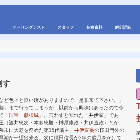
オーリングテスト
スタッフ
各種資料
解剖詳細
制す
など色々と良い所がありますので、是非来て下さい。」
都」まで行ってしまうが、以前から興味はあったので今
て「
国宝 彦根城
」。言わずと知れた「井伊家」であ
王（酒井忠次・本多忠勝・榊原康政・井伊直政）とか、
幕末に大老を務めた第15代藩主、
井伊直弼
の桜田門外の
琶湖が一望出来る。次に織田信長が3年の歳月をかけて