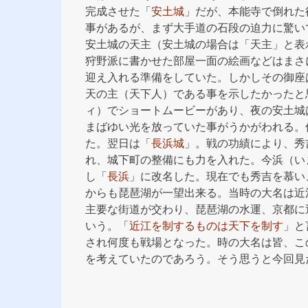
完成させた「
安土城
」だが、本能寺で倒れた
事があるが、まず大手道の石段の迫力に驚い
安土城の天主（安土城の場合は「天主」と表
狩野派に書かせた部屋一面の絵画などはまさ
迎え入れる準備をしていた。しかしその御座
天の主（天下人）である事を示したかったと
ィ）でショートムービーがあり、夜の安土城
まばゆい光を放っていた事がうかがわれる。
た。翌日は「
長浜城
」。戦の功績により、秀
れ、城下町の整備にも力を入れた。今浜（い
し「
長浜
」に改名した。現在でも秀吉を慕い
からも琵琶湖が一望出来る。当時の大名は近
主要な街道が交わり、琵琶湖の水運、京都に近
いう。「
近江を制するものは天下を制す
」と
され何度も戦場となった。時の大名は皆、こ
を考えていたのであろう。そう思うと今回見