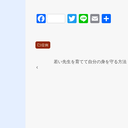
F
T
Li
E
共
a
wi
n
m
有
c
tt
e
ail
e
er
症例
b
o
若い先生を育てて自分の身を守る方法
o
k