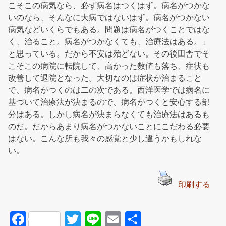
こそこの病気なら、必ず病名はつくはず。病名がつかな
いのなら、そんなに大病ではないはず。病名がつかない
病気などいくらでもある。問題は病名がつくことではな
く、治ること。病名がつかなくても、治療法はある。」
と思っている。だから不安は殆どない。その後田舎でそ
こそこの病院に転院して、高かった数値も落ち、症状も
改善して退院となった。大切なのは症状が治まること
で、病名がつくのは二の次である。西洋医学では病名に
基づいて治療法が決まるので、病名がつくと安心する部
分はある。しかし病名が決まらなくても治療法はあるも
のだ。だからあまり病名がつかないことにこだわる必要
はない。こんな所も我々の感覚と少し違うかもしれな
い。
印刷する
F
T
Li
E
共