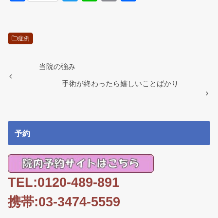
a
wi
n
m
有
c
tt
e
ail
e
er
症例
b
o
当院の強み
o
手術が終わったら嬉しいことばかり
k
予約
TEL:0120-489-891
携帯:03-3474-5559