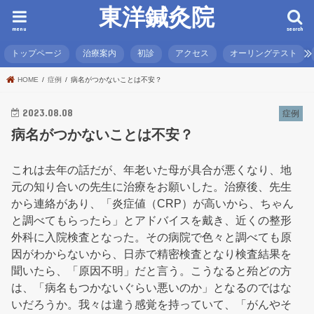
東洋鍼灸院
menu
search
トップページ
治療案内
初診
アクセス
オーリングテスト
HOME
症例
病名がつかないことは不安？
2023.08.08
症例
病名がつかないことは不安？
これは去年の話だが、年老いた母が具合が悪くなり、地
元の知り合いの先生に治療をお願いした。治療後、先生
から連絡があり、「炎症値（CRP）が高いから、ちゃん
と調べてもらったら」とアドバイスを戴き、近くの整形
外科に入院検査となった。その病院で色々と調べても原
因がわからないから、日赤で精密検査となり検査結果を
聞いたら、「原因不明」だと言う。こうなると殆どの方
は、「病名もつかないぐらい悪いのか」となるのではな
いだろうか。我々は違う感覚を持っていて、「がんやそ