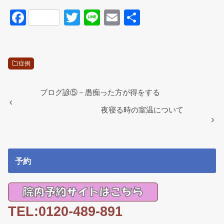
F
T
Li
E
共
a
wi
n
m
有
c
tt
e
ail
e
er
症例
b
o
ブログ諺⑤－愚痴った方が得をする
o
夜寝る時の室温について
k
予約
TEL:0120-489-891