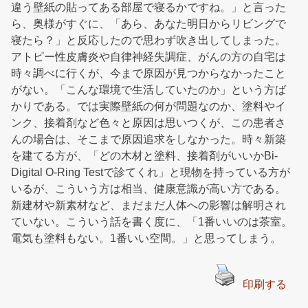
違う壁紙の貼ってある部屋で寝るかですね。」と言った
ら、奥様がすぐに、「あら、あなた明日からリビングで
寝たら？」と反応したので思わず吹き出してしまった。
アトピー性皮膚炎や自律神経失調症、がんの方の自宅は
時々調べに行くが、今まで原因が見つからなかったこと
がない。「こんな環境で生活していたのか」という方ば
かりである。では実際壁紙の何が問題なのか、塗料やイ
ンク、接着剤など色々と原因は思いつくが、この患者さ
んの場合は、そこまで原因追求をしなかった。時々新築
を建てる方が、「どの木材と塗料、接着剤がいいかBi-
Digital O-Ring Testで診てくれ」と現物を持っている方が
いるが、こういう方は相当、健康意識が高い方である。
新建材や新素材など、まだまだ人体への影響は解明され
ていない。こういう話を書く度に、「1番いいのは茶室。
電気も塗料もない。1番いい空間。」と思ってしまう。
印刷する