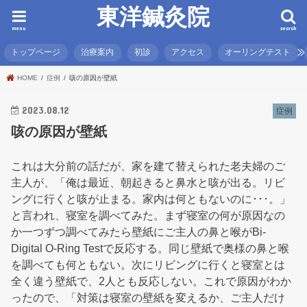
東洋鍼灸院
menu
search
トップページ
治療案内
初診
アクセス
オーリングテスト
HOME
症例
咳の原因が壁紙
2023.08.12
症例
咳の原因が壁紙
これは大分前の話だが、家を建て替えられた老夫婦のご
主人が、「俺は最近、朝起きると鼻水と咳が出る。リビ
ングに行くと咳が止まる。家内は何ともないのに･･･。」
と言われ、寝室を調べてみた。まず寝室の何が原因なの
か一つずつ調べてみたら壁紙にご主人の鼻と喉がBi-
Digital O-Ring Testで反応する。同じ壁紙で奥様の鼻と喉
を調べても何ともない。次にリビングに行くと寝室とは
全く違う壁紙で、2人とも反応しない。これで原因がわか
ったので、「対策は寝室の壁紙を変えるか、ご主人だけ