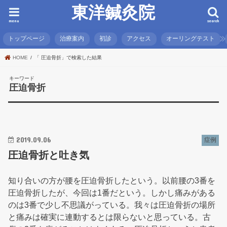
東洋鍼灸院
menu
search
トップページ
治療案内
初診
アクセス
オーリングテスト
HOME
「 圧迫骨折」で検索した結果
キーワード
圧迫骨折
2019.09.06
症例
圧迫骨折と吐き気
知り合いの方が腰を圧迫骨折したという。以前腰の3番を
圧迫骨折したが、今回は1番だという。しかし痛みがある
のは3番で少し不思議がっている。我々は圧迫骨折の場所
と痛みは確実に連動するとは限らないと思っている。古