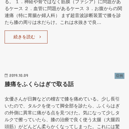
る。 １．神経や骨ではなく筋膜（ファシア）に問題があ
るケース ２．血管に問題があるケース ３．お腹からの関
連痛（特に胃腸か婦人科） まず超音波診断装置で膝を診
たら膝の周りは水だらけ。これは水抜きで良…
続きを読む
2019.10.09
症例
膝痛をふくらはぎで取る話
女優さんが日舞などの稽古で膝を痛めている。少し長引
いたので、タルクを使って脚全部を診たら、ふくらはぎ
の外側に異常に痛がる点を見つけた。気になって少しタ
ルクで擦っていたら、膝の治療で良く使う太腿（大腿四
頭筋）がどんどん柔らかくなってしまった。これには驚