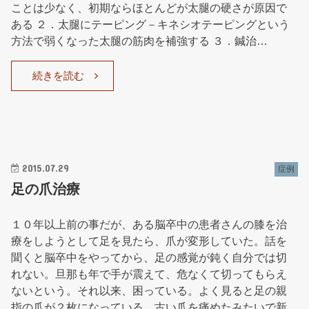
ことは少なく、初期ならほとんどが太腿の硬さが原因で
ある ２．太腿にテーピング－キネシオテーピングという
方法で弱くなった太腿の筋肉を補強する ３．鍼治…
続きを読む
2015.07.29
症例
足の爪治療
１０年以上前の事だが、ある脳卒中の患者さんの膝を治
療をしようとして足を見たら、爪が変形していた。話を
聞くと脳卒中をやってから、足の感覚が鈍く自分では切
れない。旦那も年で手が震えて、危なくて切ってもらえ
ないという。それ以来、困っている。よく見ると足の親
指の爪が２枚になっている。古い爪を痛めたみたいで新