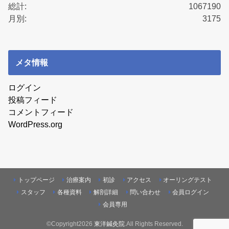
総計:
1067190
月別:
3175
メタ情報
ログイン
投稿フィード
コメントフィード
WordPress.org
トップページ
治療案内
初診
アクセス
オーリングテスト
スタッフ
各種資料
解剖詳細
問い合わせ
会員ログイン
会員専用
©Copyright2026
東洋鍼灸院
.All Rights Reserved.