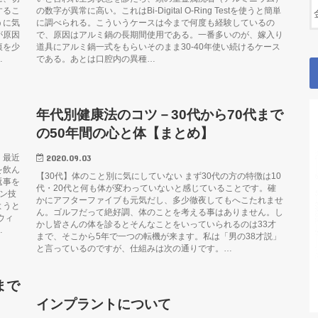
するこ
の数字が異常に高い。これはBi-Digital O-Ring Testを使うと簡単
うに気
に調べられる。こういうケースは今まで何度も経験しているの
が原因
で、原因はアルミ鍋の長期間使用である。一番多いのが、嫁入り
痕を少
道具にアルミ鍋一式をもらいそのまま30-40年使い続けるケース
…
である。あとは口腔内の異種…
年代別健康法のコツ－30代から70代まで
の50年間の心と体【まとめ】
2020.09.03
、最近
を飲ん
【30代】体のこと別に気にしていない まず30代の方の特徴は10
返事を
代・20代と何も体が変わっていないと感じていることです。確
ン技
かにアフターファイブも元気だし、多少徹夜してもへこたれませ
ようと
ん。ゴルフだって絶好調、体のことを考える事はありません。し
ウィ
かし皆さんの体を診るとそんなことをいっていられるのは33才
…
まで、そこから5年で一つの転機が来ます。私は「男の38才説」
と言っているのですが、仕組みは次の通りです。…
まで
インプラントについて