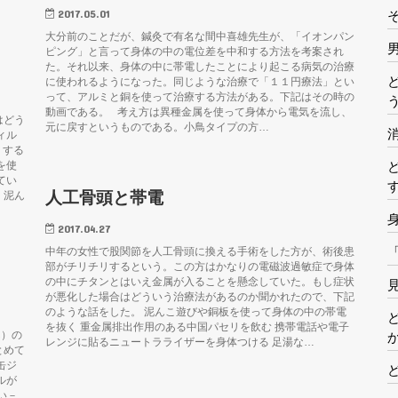
2017.05.01
大分前のことだが、鍼灸で有名な間中喜雄先生が、「イオンパン
ピング」と言って身体の中の電位差を中和する方法を考案され
た。それ以来、身体の中に帯電したことにより起こる病気の治療
に使われるようになった。同じような治療で「１１円療法」とい
って、アルミと銅を使って治療する方法がある。下記はその時の
動画である。 考え方は異種金属を使って身体から電気を流し、
はどう
元に戻すというものである。小鳥タイプの方…
ィル
うする
を使
てい
人工骨頭と帯電
。泥ん
2017.04.27
中年の女性で股関節を人工骨頭に換える手術をした方が、術後患
部がチリチリするという。この方はかなりの電磁波過敏症で身体
の中にチタンとはいえ金属が入ることを懸念していた。もし症状
が悪化した場合はどういう治療法があるのか聞かれたので、下記
のような話をした。 泥んこ遊びや銅板を使って身体の中の帯電
を抜く 重金属排出作用のある中国パセリを飲む 携帯電話や電子
ん）の
レンジに貼るニュートラライザーを身体つける 足湯な…
とめて
缶ジ
ルが
い－