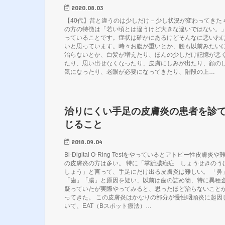
2020.08.03
【40代】昔と違うのは少しだけ－少し状況が変わってきた 
の方の特徴は「若い頃とは違うけど大きな違いではない。
っていることです。症状は確かにあるけどそんなに悪いわ
いと思っています。時々お腹が重いとか、腰も以前みたい
治らないとか、白髪が増えたり、ほんの少しだけ記憶が悪
たり、思い出せなくなったり、皮膚にしみが出たり、顔の
気になったり、老眼が必要になってきたり、階段の上…
治りにくい手足の皮膚炎の患者を診
じること
2018.09.04
Bi-Digital O-Ring Testをやっているとアトピー性皮膚炎や
の皮膚炎の方は多い。 特に「掌蹠膿疱症 しょうせきのう
しょう」と言って、手足にだけ出る皮膚炎は難しい。 「鼻
「歯」「腸」と原因を疑い、以前は歯の詰め物、特に異種
疑っていたが実際やってみると、思ったほど治らないこと
ってきた。 この皮膚炎はかなりの部分が慢性咽頭炎に起因
いて、EAT（Bスポット療法）…