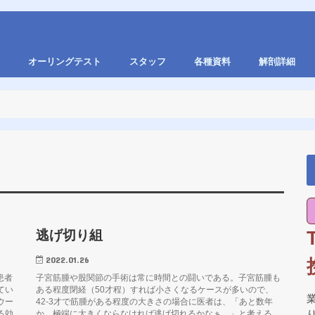
オーリングテスト
スタッフ
各種資料
解剖詳細
逃げ切り組
2022.01.26
患者
子宮筋腫や股関節の手術は常に時間との闘いである。子宮筋腫も
てい
ある程度閉経（50才程）すれば小さくなるケースが多いので、
ウー
42-3才で筋腫がある程度の大きさの場合に医者は、「あと数年
る効
か、極端に大きくならなければ逃げ切れるかなぁ。」と考える。