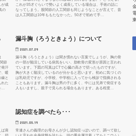
しが成
これが35才ぐらいで勢いよく成長している場合は、手術の話に
真の
なってしまう。股関節の人工関節も同じようなことが言えて、昔
は人工関節は10年ももたなかった。50才で初めて手…
東
る
漏斗胸（ろうときょう）について
2021.07.29
は
漏斗胸（ろうときょう）は聞き慣れない言葉でしょうが、胸の骨
関節
の一部が陥没している病気をいい、肋軟骨の変形が原因と言われ
で発汗
ています。下図の写真はCTで心臓の高さで切ったものですが、
で、暖
胸が大きく陥没しているのが分かると思います。初めに気づくの
の歯と
は乳幼児ですが、小学校、中学校に入ってから検診で指摘される
入れた
こともあります。漏斗胸は男の子に多く、中には兄弟で発症する
を…
人もいますし、親子で見られる場合もあります。ある程度…
認知症を調べたら･･･
2021.05.19
えば肩
常連さんの義理のお母さんが少し認知症っぽいので、調べて欲し
に、切
いと言われ全身状態を診たら、頭の重金属沈着（アルミニウム）