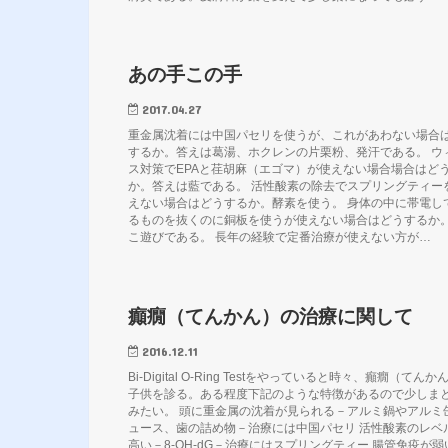
あの手この手
2017.04.27
重金属沈着には中国パセリを使うが、これがあわない場合
するか。答えは葛湯、ホクレンの片栗粉、発汗である。 ウ
ス対策でEPAと荏胡麻（エゴマ）が使えない場合場合はど
か。答えは藍である。 活性酸素の除去でスプリングティー
えない場合はどうするか。酵素を使う。 身体の中に帯電し
るものを抜くのに銅板を使うが使えない場合はどうするか
こ遊びである。 長年の経験で定番治療が使えない方が…
癲癇（てんかん）の治療に関して
2016.12.11
Bi-Digital O-Ring Testをやっていると時々、癲癇（てんか
子供を診る。ある程度下記のような特徴があるので少しま
みたい。 頭に重金属の沈着が見られる－アルミ鍋やアルミ
ュース、歯の詰め物－治療には中国パセリ 活性酸素のレベ
高い－8-OH-dG－治療にはスプリングティー 腸管免疫が弱