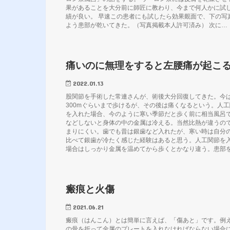
果があることを大分前に師匠に教わり、今まで何人かに試
績が良い。 早速この患者にも試したら効果覿面で、下の写
よう患部が乾いてきた。（写真掲載本人許可済み） 次に…
痛いのに無理をすると左腰痛が起こ
2022.01.13
股関節を手術した常連さんが、術後大分回復してきた。今
300mぐらいまで歩けるが、その後は痛くなるという。人工
を入れた場合、今のように寒い季節だと歩く前に相当風呂
などしないと身体の中の金属は冷える。当然比熱が違うの
まりにくい。歯でも昔は銀歯など入れたが、寒い時は自分
比べて銀歯が冷たく感じた経験はあると思う。人工関節を
場合はしっかり金属を温めてから歩くとかなり違う。患部
瘢痕と火傷
2021.06.21
瘢痕（はんこん）とは簡単に言えば、「傷あと」です。例
の骨を折って金属のプレートを入れなければならない場合