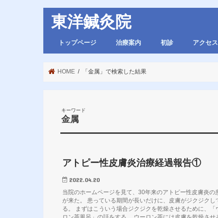
東洋鍼灸院
トップページ
治療案内
初診
アクセス
HOME
「金属」で検索した結果
キーワード
金属
アトピー性皮膚炎治療経過報告①
2022.04.20
当院のホームページを見て、30年来のアトピー性皮膚炎の
が来た。 患っている期間が長いだけに、皮膚がジクジクし
る。 まずはこういう場合ジクジクを乾燥させるために、「
ロン茶風呂」の話をする。 ウーロン茶には皮膚を乾燥させ