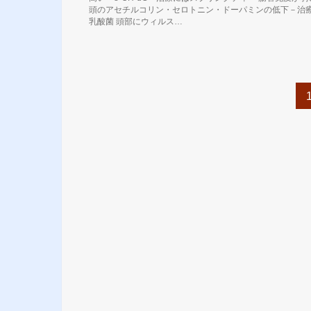
頭のアセチルコリン・セロトニン・ドーパミンの低下－治
乳酸菌 頭部にウィルス…