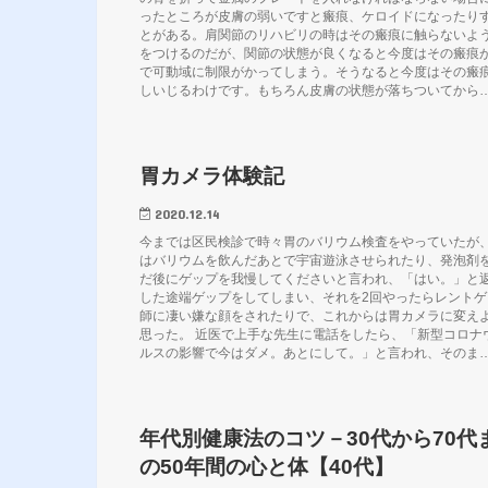
ったところが皮膚の弱いですと瘢痕、ケロイドになったり
とがある。肩関節のリハビリの時はその瘢痕に触らないよ
をつけるのだが、関節の状態が良くなると今度はその瘢痕
で可動域に制限がかってしまう。そうなると今度はその瘢
しいじるわけです。もちろん皮膚の状態が落ちついてから
胃カメラ体験記
2020.12.14
今までは区民検診で時々胃のバリウム検査をやっていたが
はバリウムを飲んだあとで宇宙遊泳させられたり、発泡剤
だ後にゲップを我慢してくださいと言われ、「はい。」と
した途端ゲップをしてしまい、それを2回やったらレントゲ
師に凄い嫌な顔をされたりで、これからは胃カメラに変え
思った。 近医で上手な先生に電話をしたら、「新型コロナ
ルスの影響で今はダメ。あとにして。」と言われ、そのま
年代別健康法のコツ－30代から70代
の50年間の心と体【40代】