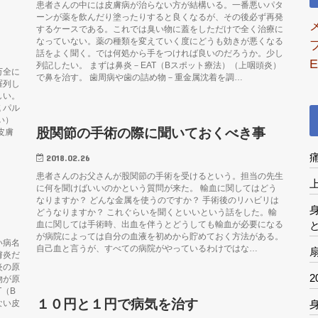
患者さんの中には皮膚病が治らない方が結構いる。一番悪いパタ
ーンが薬を飲んだり塗ったりすると良くなるが、その後必ず再発
するケースである。これでは臭い物に蓋をしただけで全く治療に
なっていない。薬の種類を変えていく度にどうも効きが悪くなる
話をよく聞く。では何処から手をつければ良いのだろうか。少し
E
列記したい。 まずは鼻炎－EAT（Bスポット療法）（上咽頭炎）
万全に
で鼻を治す。 歯周病や歯の詰め物－重金属沈着を調…
羅列し
しい。
 パル
い）
股関節の手術の際に聞いておくべき事
皮膚
2018.02.26
患者さんのお父さんが股関節の手術を受けるという。担当の先生
に何を聞けばいいのかという質問が来た。 輸血に関してはどう
なりますか？ どんな金属を使うのですか？ 手術後のリハビリは
どうなりますか？ これぐらいを聞くといいという話をした。輸
血に関しては手術時、出血を伴うとどうしても輸血が必要になる
が病院によっては自分の血液を初めから貯めておく方法がある。
い病名
自己血と言うが、すべての病院がやっているわけではな…
膚炎だ
炎の原
物が原
（B
１０円と１円で病気を治す
ない皮