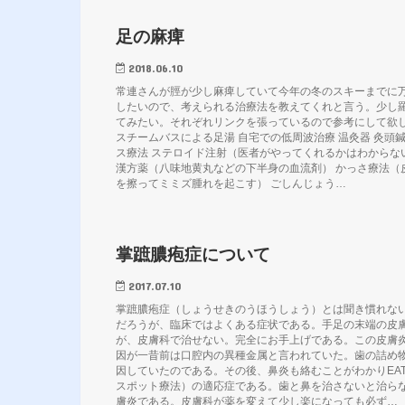
足の麻痺
2018.06.10
常連さんが脛が少し麻痺していて今年の冬のスキーまでに
したいので、考えられる治療法を教えてくれと言う。少し
てみたい。それぞれリンクを張っているので参考にして欲
スチームバスによる足湯 自宅での低周波治療 温灸器 灸頭鍼
ス療法 ステロイド注射（医者がやってくれるかはわからな
漢方薬（八味地黄丸などの下半身の血流剤） かっさ療法（
を擦ってミミズ腫れを起こす） ごしんじょう…
掌蹠膿疱症について
2017.07.10
掌蹠膿疱症（しょうせきのうほうしょう）とは聞き慣れな
だろうが、臨床ではよくある症状である。手足の末端の皮
が、皮膚科で治せない。完全にお手上げである。この皮膚
因が一昔前は口腔内の異種金属と言われていた。歯の詰め
因していたのである。その後、鼻炎も絡むことがわかりEAT
スポット療法）の適応症である。歯と鼻を治さないと治ら
膚炎である。皮膚科が薬を変えて少し楽になっても必ず…