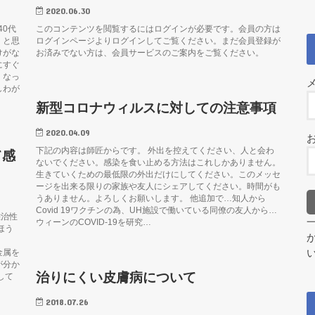
2020.06.30
40代
このコンテンツを閲覧するにはログインが必要です。会員の方は
」と思
ログインページよりログインしてご覧ください。まだ会員登録が
けがな
お済みでない方は、会員サービスのご案内をご覧ください。
にすぐ
くなっ
しわが
新型コロナウィルスに対しての注意事項
2020.04.09
下記の内容は師匠からです。 外出を控えてください、人と会わ
て感
ないでください。感染を食い止める方法はこれしかありません。
生きていくための最低限の外出だけにしてください。このメッセ
ージを出来る限りの家族や友人にシェアしてください。時間がも
うありません。よろしくお願いします。 他追加で…知人から
Covid 19ワクチンの為、UH施設で働いている同僚の友人から…
難治性
ウィーンのCOVID-19を研究…
ほう
」
金属を
が分か
治りにくい皮膚病について
して
2018.07.26