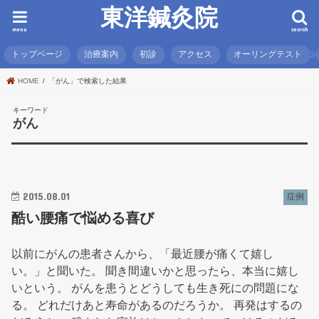
東洋鍼灸院
menu
search
トップページ
治療案内
初診
アクセス
オーリングテスト
HOME
「がん」で検索した結果
キーワード
がん
2015.08.01
症例
酷い腰痛で悩める喜び
以前にがんの患者さんから、「最近腰が痛くて嬉し
い。」と聞いた。 聞き間違いかと思ったら、本当に嬉し
いという。 がんを患うとどうしても生き死にの問題にな
る。 どれだけあと寿命があるのだろうか。 再発はするの