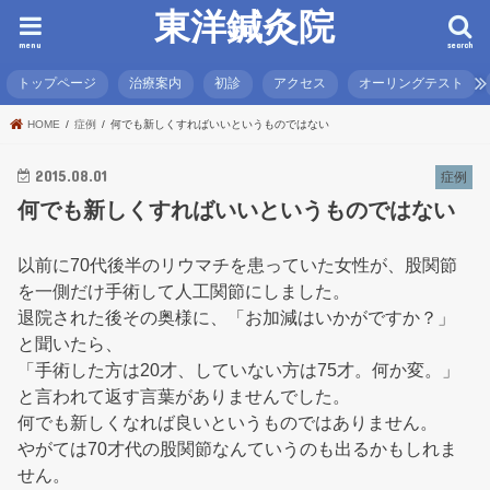
東洋鍼灸院
menu
search
トップページ
治療案内
初診
アクセス
オーリングテスト
HOME
症例
何でも新しくすればいいというものではない
2015.08.01
症例
何でも新しくすればいいというものではない
以前に70代後半のリウマチを患っていた女性が、股関節
を一側だけ手術して人工関節にしました。
退院された後その奥様に、「お加減はいかがですか？」
と聞いたら、
「手術した方は20才、していない方は75才。何か変。」
と言われて返す言葉がありませんでした。
何でも新しくなれば良いというものではありません。
やがては70才代の股関節なんていうのも出るかもしれま
せん。