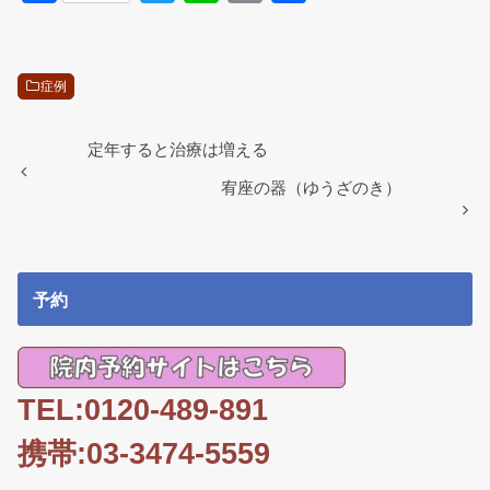
a
wi
n
m
有
c
tt
e
ail
e
er
症例
b
o
定年すると治療は増える
o
宥座の器（ゆうざのき）
k
予約
TEL:0120-489-891
携帯:03-3474-5559