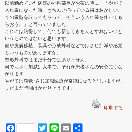
以前勤めていた病院の外科部長がお茶の時に、「やがて
入れ歯になった時、きちんと揃っている歯はおかしい。
今の歯型を取ってもらって、そういう入れ歯を作っても
らおう。」と言っていました。
これには納得して、何でも新しくきちんとすればいいと
いうものではないと思います。
歯や皮膚移植、装具や形成外科などではさじ加減や感覚
というものがありますが、
整形外科ではまだ十分ではありません。
何でもさじ加減は大事で、それが患者さんの安心につな
がります。
やがては感覚･さじ加減医療が常識になると思いますが、
まだまだ時間はかかりそうです。
印刷する
F
T
Li
E
共