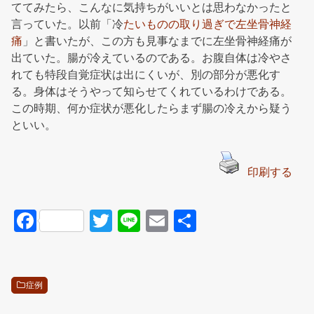
ててみたら、こんなに気持ちがいいとは思わなかったと
言っていた。以前「冷
たいものの取り過ぎで左坐骨神経
痛
」と書いたが、この方も見事なまでに左坐骨神経痛が
出ていた。腸が冷えているのである。お腹自体は冷やさ
れても特段自覚症状は出にくいが、別の部分が悪化す
る。身体はそうやって知らせてくれているわけである。
この時期、何か症状が悪化したらまず腸の冷えから疑う
といい。
印刷する
F
T
Li
E
共
a
wi
n
m
有
c
tt
e
ail
e
er
症例
b