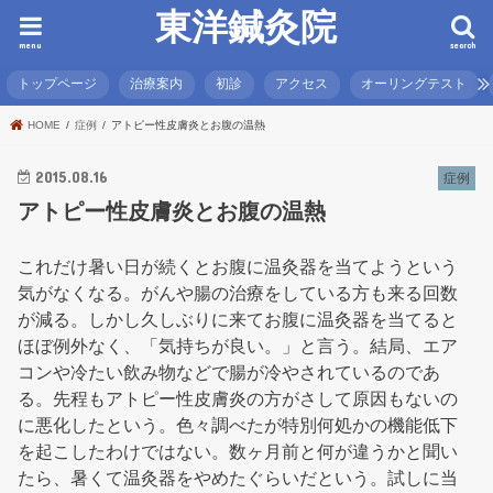
東洋鍼灸院
menu
search
トップページ
治療案内
初診
アクセス
オーリングテスト
HOME
症例
アトピー性皮膚炎とお腹の温熱
2015.08.16
症例
アトピー性皮膚炎とお腹の温熱
これだけ暑い日が続くとお腹に温灸器を当てようという
気がなくなる。がんや腸の治療をしている方も来る回数
が減る。しかし久しぶりに来てお腹に温灸器を当てると
ほぼ例外なく、「気持ちが良い。」と言う。結局、エア
コンや冷たい飲み物などで腸が冷やされているのであ
る。先程もアトピー性皮膚炎の方がさして原因もないの
に悪化したという。色々調べたが特別何処かの機能低下
を起こしたわけではない。数ヶ月前と何が違うかと聞い
たら、暑くて温灸器をやめたぐらいだという。試しに当