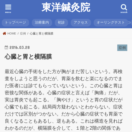
東洋鍼灸院
menu
search
トップページ
治療案内
初診
アクセス
オーリングテスト
HOME
症例
心臓と胃と横隔膜
2016.03.28
症例
心臓と胃と横隔膜
最近心臓の手術をした方が胸がまだ苦しいという。再検
査をしようと思うのだが、胃薬を飲むと楽になるのでま
だ医者には診てもらっていないという。この心臓と胃は
密接な関係がある。心臓の症状と言えば「胸痛」だが、
実は胃炎でも起こる。「胸やけ」というと胃の症状だが
心臓でも起こる。結局両方疑わないとわからない。症状
だけでは区別がつかない。だから心臓の症状でも胃薬で
良くなることもあるし、逆もある。これは構造を見れば
わかるのだが、横隔膜を介して、１階と2階の関係であ