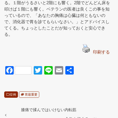
る。１階がうるさいと2階にも響く。2階でどんどん床を
叩けば１階にも響く。ベテランの医者は良くこの事を知
っているので、「あなたの胸痛は心臓は何ともないの
で、消化器で胃を診てもらいなさい。」とアドバイスし
てくる。ちょっとしたことだが知っておくと安心でき
る。
印刷する
F
T
Li
E
共
a
wi
n
m
有
c
tt
e
ail
e
er
症例
胃最重要
b
o
膝痛で揉んではいけない内転筋