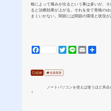
格によって痛みが出るという事は多いが、そ
ると治療効果が上がる。それを全て骨格のゆ
まくいかない。関節には関節の環境と状況が
F
T
Li
E
共
a
wi
n
m
有
c
tt
e
ail
e
er
症例
首最重要
b
o
ノートパソコンを使えば使うほど具合
o
k