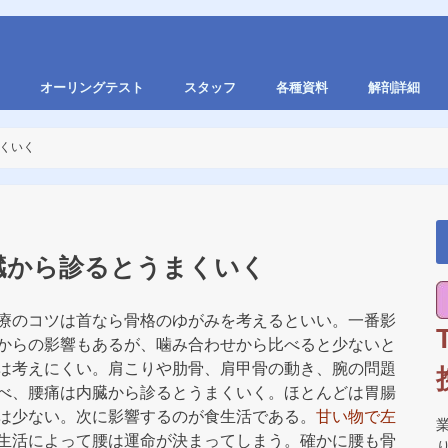
オーリングテスト
スタッフ
各種資料
解剖詳細
くいく
臓から診るとうまくいく
療のコツは首なら骨格のゆがみを考えるといい。一番影
からの影響もあるが、噛み合わせから比べると少ないと
は考えにくい。肩こりや肋骨、肩甲骨の動き、腕の問題
べ、腰痛は内臓から診るとうまくいく。ほとんどは胃腸
は少ない。次に影響するのが食生活である。
甘い物で左
生活によって腰は運命が決まってしまう。確かに腰も骨