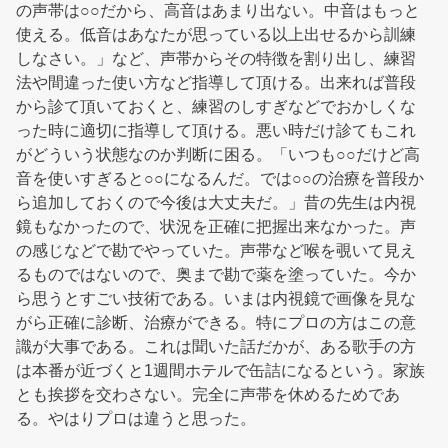
の声帯は○○だから、高音はあまり出ない。中音はもっと
使える。低音はあなたが思っている以上出せるから訓練
しなさい。」など、声帯からその特徴を割り出し、練習
法や間違った使い方など指導して頂ける。出来れば普段
から診て頂いておくと、練習のしすぎなどでおかしくな
った時に適切に指導して頂ける。悪い時だけ診てもこれ
がどういう状態なのか判断に困る。「いつも○○だけど高
音を使いすぎると○○になるんだ。では○○の治療を普段か
ら追加しておくので今後は大丈夫だ。」昔の先生は内視
鏡もなかったので、状況を正確に把握出来なかった。声
の感じなどで勘でやっていた。声帯など喉を覗いて見え
るものではないので、奥まで勘で薬を塗っていた。今か
ら思うとすごい技術である。いまは内視鏡で画像を見な
がら正確に診断、治療ができる。特にプロの方はこの意
識が大事である。これは聞いた話だかが、ある歌手の方
は本番が近づくと1週間ホテルで缶詰になるという。家族
とも挨拶を交わさない。完全に声帯を休めるためであ
る。やはりプロは違うと思った。