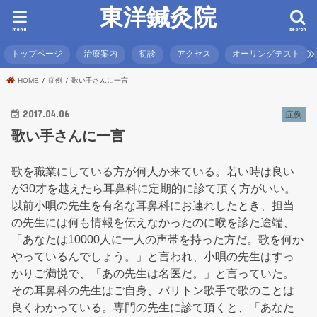
東洋鍼灸院
menu
search
トップページ
治療案内
初診
アクセス
オーリングテスト
HOME
症例
歌い手さんに一言
2017.04.06
症例
歌い手さんに一言
歌を職業にしている方が何人か来ている。若い時は良い
が30才を越えたら耳鼻科に定期的に診て頂く方がいい。
以前小唄の先生を有名な耳鼻科にお連れしたとき、担当
の先生には何も情報を伝えなかったのに喉を診た途端、
「あなたは10000人に一人の声帯を持った方だ。歌を何か
やっているんでしょう。」と言われ、小唄の先生はすっ
かりご満悦で、「あの先生は名医だ。」と言っていた。
その耳鼻科の先生はご自身、バリトン歌手で歌のことは
良くわかっている。専門の先生に診て頂くと、「あなた