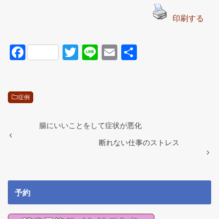
印刷する
F
T
Li
E
共
a
wi
n
m
有
c
tt
e
ail
e
er
症例
b
o
腸にいいことをして症状が悪化
o
断れない仕事のストレス
k
予約