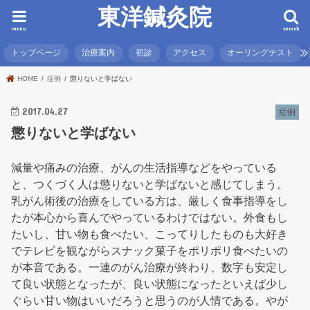
東洋鍼灸院
menu
search
トップページ
治療案内
初診
アクセス
オーリングテスト
HOME
症例
懲りないと学ばない
2017.04.27
症例
懲りないと学ばない
減量や痛みの治療、がんの生活指導などをやっている
と、つくづく人は懲りないと学ばないと感じてしまう。
乳がん術後の治療をしている方は、厳しく食事指導をし
たが本心から喜んでやっているわけではない。外食もし
たいし、甘い物も食べたい、こってりしたものも大好き
でテレビを観ながらスナック菓子をポリポリ食べたいの
が本音である。一連のがん治療が終わり、数字も安定し
て良い状態となったが、良い状態になったといえば少し
ぐらい甘い物はいいだろうと思うのが人情である。やが