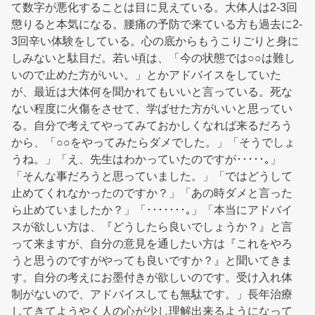
て数字が悪化することは目に見えている。大体人は2-3回
懲りると本気になる。腰痛の予防で来ている方も過去に2-
3回辛い体験をしている。心の底からもうこりごりと身に
しみないと駄目だ。若い頃は、「今の状態では○○は難し
いので止めた方がいい。」とかアドバイスをしていた
が、最近は大体何を聞かれてもいいと言っている。死な
ない程度に火傷をさせて、学ばせた方がいいと思ってい
る。自分で考えてやってみておかしくなれば来るだろう
から、「○○をやってみたらダメでした。」「そうでしょ
うね。」「え、先生はわかっていたのですが･････｡」
「そんな事だろうと思っていました。」「ではどうして
止めてくれなかったのですか？」「あの時ダメと言った
ら止めていましたか？」「･･･････｡」「本当にアドバイ
スが欲しい方は、『どうしたら良いでしょうか？』と言
って来ますが、自分の意見を通したい方は『これをやろ
うと思うのですがやっても良いですか？』と聞いてきま
す。自分の考えにお墨付きが欲しいのです。受け入れ体
制がないので、アドバイスしても無駄です。」長年治療
してきてようやく人の心が少し理解出来るようになって