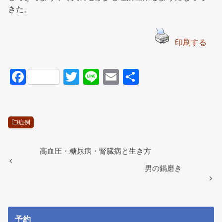
きた。
印刷する
F
T
Li
E
共
a
wi
n
m
有
c
tt
e
ail
e
er
症例
b
o
高血圧・糖尿病・腎臓病と生き方
o
男の鍋磨き
k
予約