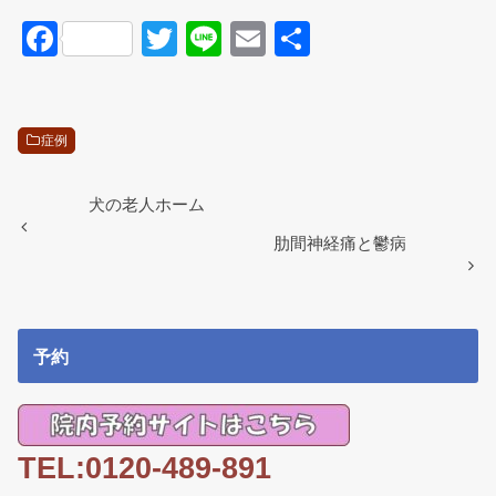
F
T
Li
E
共
a
wi
n
m
有
c
tt
e
ail
e
er
症例
b
o
犬の老人ホーム
o
肋間神経痛と鬱病
k
予約
TEL:0120-489-891