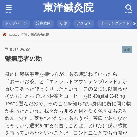
東洋鍼灸院
menu
search
トップページ
治療案内
初診
アクセス
オーリングテスト
HOME
症例
鬱病患者の勘
2017.04.27
症例
鬱病患者の勘
身内に鬱病患者を持つ方が、ある時訪ねていったら、
「おーいお茶」と「エメラルドマウンテンブレンド」が
置いてあったびっくりしたという。この２つは以前私が
その方にとっていいお茶とコーヒーをBi-Digital O-Ring
Testで選んだので、そのことを知らない身内に所に同じ物
があったという。我々から見ると何となく色々なものを
飲んでそれに落ちついたのであろうが、鬱病でありなが
らそういう選択をすると言うことは、どけだけ鋭い感覚
を持っているかということだ。コンビニなどでも時間が