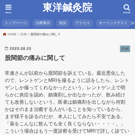
東洋鍼灸院
menu
search
トップページ
治療案内
初診
アクセス
オーリングテスト
HOME
症例
股関節の痛みに関して
2020.08.25
症例
股関節の痛みに関して
常連さんが以前から股関節を訴えている。最近悪化した
ので、レントゲンとMRIを撮るように話をしたら、レント
ゲンしか撮ってくれなかったという。レントゲン上で明
らかに炎症を認め、鎮痛剤しか出なかったが、飲み続け
ても改善しないという。医者は鎮痛剤を出しながら何割
かはそのまま治癒する人がいることを知っているから、
まず様子を診るのだが、本人にしてみたら不安である。
「薬をこんなに飲んでも全く良くならない・・・・。」
こういう場合はもう一度診察を受けてMRIで詳しく診てい