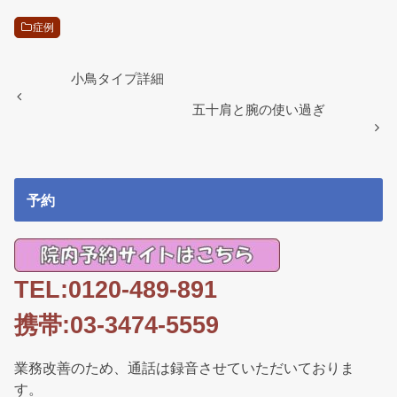
c
tt
e
ail
e
er
症例
b
o
小鳥タイプ詳細
o
五十肩と腕の使い過ぎ
k
予約
TEL:0120-489-891
携帯:03-3474-5559
業務改善のため、通話は録音させていただいておりま
す。