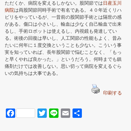
ただくか、病院を変えるしかない。股関節では
日産玉川
病院
は両股関節同時手術で有名である。４０年近くリハ
ビリをやっているが、一昔前の股関節手術とは隔世の感
がある。傷口は小さいし、輸血は少なく自己輸血で出来
るし、手術ロボットは使えるし、内視鏡も発達してい
る。術後の回復は早いし、人工関節の性能もよく、昔み
たいに何年に１度交換ということも少ない。こういう事
実を知っていれば、長年股関節で悩むことなく、「もっ
と早くやれば良かった。」というだろう。何時までも鎮
痛剤だけでは改善しない。思い切って病院を変えるぐら
いの気持ちは大事である。
印刷する
F
T
Li
E
共
a
wi
n
m
有