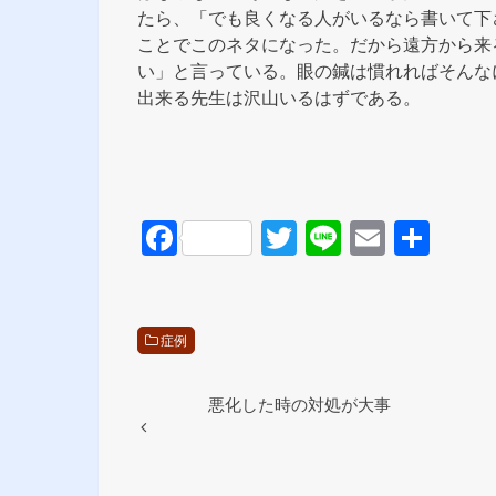
たら、「でも良くなる人がいるなら書いて下
ことでこのネタになった。だから遠方から来
い」と言っている。眼の鍼は慣れればそんな
出来る先生は沢山いるはずである。
F
T
Li
E
共
a
wi
n
m
有
c
tt
e
ail
e
er
症例
b
o
悪化した時の対処が大事
o
k