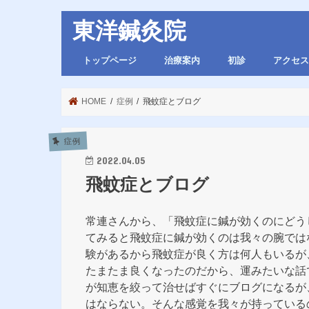
東洋鍼灸院
トップページ
治療案内
初診
アクセス
HOME
症例
飛蚊症とブログ
症例
2022.04.05
飛蚊症とブログ
常連さんから、「飛蚊症に鍼が効くのにどう
てみると飛蚊症に鍼が効くのは我々の腕では
験があるから飛蚊症が良く方は何人もいるが
たまたま良くなったのだから、運みたいな話
が知恵を絞って治せばすぐにブログになるが
はならない。そんな感覚を我々が持っている