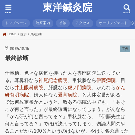
東洋鍼灸院
menu
search
トップページ
治療案内
初診
アクセス
オーリングテスト
HOME
症例
最終診断
2024.12.16
症例
最終診断
仕事柄、色々な病気を持った人を専門病院に送ってい
る。耳鼻科なら
神尾記念病院
、甲状腺なら
伊藤病院
、目
なら
井上眼科病院
、肝臓なら
虎ノ門病院
、がんなら
がん
研有明病院
、婦人科なら
愛育病院
、と大体定番がある。
では何故定番かというと、数ある病院の中でも、「あそ
こが何と言った」が最終診断になってしまう。がんなら
「がん研が何と言ってる？」甲状腺なら、「伊藤先生は
何と言ってる？」でほぼ決まってしまう。勿論人間のや
ることだから100％というのはないが、やはり名の通った