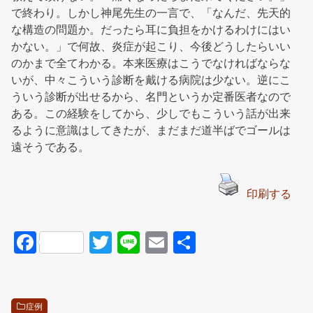
で終わり。しかし神尾先生の一言で、「なんだ、先天的
な構造の問題か。だったら耳に負担をかけるわけにはい
かない。」で何故、炎症が起こり、今後どうしたらいい
のかまで全てわかる。本来医療はこうでなければならな
いが、中々こういう診断を戴ける病院は少ない。逆にこ
ういう診断が出せるから、名門というか定番医者なので
ある。この経験をしてから、少しでもこういう話が出来
るように意識はしてきたが、まだまだ道半ばでゴールは
遠そうである。
印刷する
F
T
Li
E
共
a
wi
n
m
有
c
tt
e
ail
e
er
症例