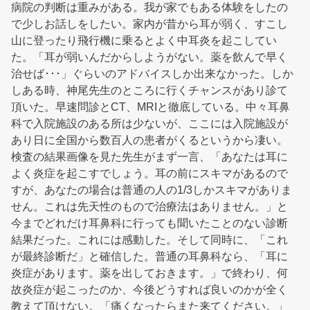
病院の判断は重みがある。我が家でもある体験をしたの
で少しお話しをしたい。家内が昔から耳が弱く、すこし
山に登ったり飛行機に乗るとよく中耳炎を起こしてい
た。「耳が弱いんだからしようがない。薬を飲んで早く
治せば･･･」ぐらいのアドバイスしか出来なかった。しか
しある時、神尾先生のところに行くチャンスがあり診て
頂いた。早速問診とCT、MRIと徹底している。中々耳鼻
科で入院施設のある所は少ないが、ここには入院施設が
あり日に全国から数百人の患者がくるというから凄い。
検査の結果画像を見た先生がまず一言、「あなたは耳に
よく炎症を起こすでしょう。耳の前にスキマがあるので
すが、あなたの場合は普通の人の1/3しかスキマがありま
せん。これは先天性のもので治療法はありません。」と
今までどれだけ耳鼻科に行っても聞いたことのない診断
結果だった。これには感動した。そして同時に、「これ
が最終診断だ」と確信した。普通の耳鼻科なら、「耳に
炎症があります。薬を出しておきます。」で終わり、何
故炎症が起こったのか、今後どうすれば良いのかが全く
教えて頂けない。「痛くなったらまた来てください。」