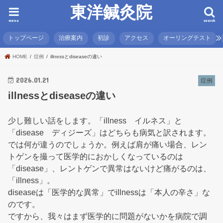
東洋鍼灸院
menu
search
トップページ
治療案内
初診
アクセス
オーリングテスト
HOME
症例
illnessとdiseaseの違い
2026.01.21
症例
illnessとdiseaseの違い
少し難しい話をします。「illness イルネス」と
「disease ディジーズ」はどちらも病気と訳されます。
では何が違うのでしょうか。例えば肩が痛い場合、レン
トゲンを撮って医学的におかしくなっているのは
「disease」、レントゲンで異常はないけど痛がるのは、
「illness」。
diseaseは「医学的な異常」でillnessは「本人の辛さ」な
のです。
ですから、我々はまず医学的に問題がないかを病院で調