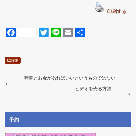
印刷する
F
T
Li
E
共
a
wi
n
m
有
c
tt
e
ail
e
er
症例
b
o
時間とお金があればいいというものではない
o
ビデオを売る方法
k
予約