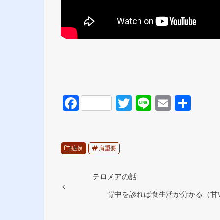
F
T
Li
E
共
a
wi
n
m
有
c
tt
e
ail
e
er
症例
肩重要
b
o
テロメアの話
o
背中を診れば食生活が分かる（甘
k