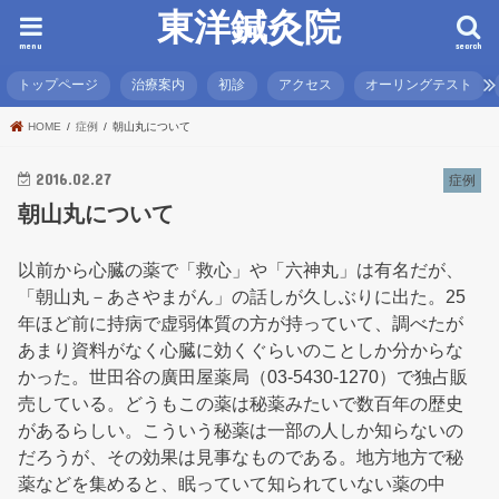
東洋鍼灸院
menu
search
トップページ
治療案内
初診
アクセス
オーリングテスト
HOME
症例
朝山丸について
2016.02.27
症例
朝山丸について
以前から心臓の薬で「救心」や「六神丸」は有名だが、
「朝山丸－あさやまがん」の話しが久しぶりに出た。25
年ほど前に持病で虚弱体質の方が持っていて、調べたが
あまり資料がなく心臓に効くぐらいのことしか分からな
かった。世田谷の廣田屋薬局（03-5430-1270）で独占販
売している。どうもこの薬は秘薬みたいで数百年の歴史
があるらしい。こういう秘薬は一部の人しか知らないの
だろうが、その効果は見事なものである。地方地方で秘
薬などを集めると、眠っていて知られていない薬の中