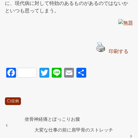
に、現代病に対して特効のあるものがあるのではないか
といつも思ってしまう。
印刷する
F
T
Li
E
共
a
wi
n
m
有
c
tt
e
ail
e
er
症例
b
o
坐骨神経痛とぽっこりお腹
o
大変な仕事の前に肩甲骨のストレッチ