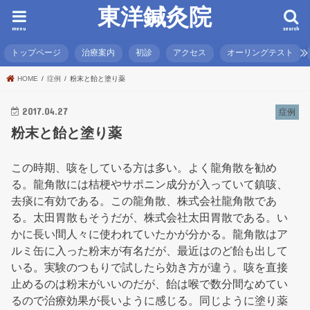
東洋鍼灸院
menu
search
トップページ
治療案内
初診
アクセス
オーリングテスト
HOME
症例
粉末と飴と塗り薬
2017.04.27
症例
粉末と飴と塗り薬
この時期、咳をしている方は多い。よく龍角散を勧め
る。龍角散には桔梗やサポニン成分が入っていて鎮咳、
去痰に有効である。この龍角散、株式会社龍角散であ
る。太田胃散もそうだが、株式会社太田胃散である。い
かに長い間人々に使われていたかが分かる。龍角散はア
ルミ缶に入った粉末が有名だが、最近はのど飴も出して
いる。実験のつもりで試したら効き方が違う。咳を直接
止めるのは粉末がいいのだが、飴は喉で数分間なめてい
るので治療効果が長いように感じる。同じように塗り薬