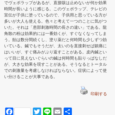
でヴェポラップがあるが、直接咳は止めないが何か効果
時間が長いように感じる。このヴェポラップ、テレビの
宣伝が子供に塗っているので、子供用と思っている方が
多いが大人も使える。色々と考えて一つのことに気がつ
いた。それは「患部刺激時間の長さの違い」である。龍
角散の粉は効果的には一番効くが、すぐなくなってしま
う。飴は数分間続くし、塗り薬だと何時間も少しずつ効
いている。鍼でもそうだが、太いのを直接刺せば鎮痛に
はいいが、すぐ痛みがぶり返すことがある。皮内鍼とい
って目に見えないぐらいの鍼は何時間も貼りっぱなしだ
が、大きな効果を現すことがある。そうなるとトータル
での刺激量を考慮しなければならない。症状によって使
い分けることが大事である。
印刷する
F
T
Li
E
共