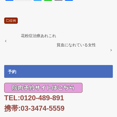
a
wi
n
m
有
c
tt
e
ail
e
er
症例
b
o
花粉症治療あれこれ
o
貧血になれている女性
k
予約
TEL:0120-489-891
携帯:03-3474-5559