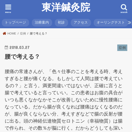
東洋鍼灸院
menu
search
トップページ
治療案内
初診
アクセス
オーリングテスト
HOME
症例
腰で考える？
2018.03.27
症例
腰で考える？
腰痛の常連さんが、「色々仕事のことを考える時、考え
すぎると腰が痛くなる。もしかして人間は腰で考えてい
るの？」と言う。満更間違いではないが、正確に言うと
腸で考えていると言っていい。この患者はお腹の具合が
いつも悪くなかなかそこが改善しないために慢性腰痛に
なっている。だから腸が良くなれば腰痛はなくなるのだ
が、腸が良くならない分、考えすぎなどで腸の反射が腰
に出る。頭の神経伝達物質セロトニン（幸福物質）は腸
で作られ、その数％が脳に行く。だからどうしても深い