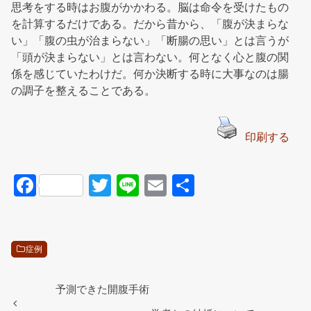
思考をする時はお腹がかかわる。脳は命令を受けたもの
を計算するだけである。だから昔から、「腹が決まらな
い」「腹の虫が治まらない」「断腸の思い」とは言うが
「頭が決まらない」とは言わない。何となく心と腹の関
係を感じていたわけだ。何か決断する時に大事なのは腸
の調子を整えることである。
印刷する
F
T
Li
E
共
a
wi
n
m
有
c
tt
e
ail
e
er
症例
b
o
予測できた開腹手術