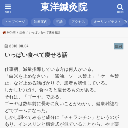
東洋鍼灸院
menu
search
トップページ
治療案内
初診
アクセス
オーリングテスト
HOME
症例
いっぱい食べて痩せる話
2018.08.04
症例
いっぱい食べて痩せる話
仕事柄、減量指導している方は何人かいる。
「白米を止めなさい」「醤油、ソース禁止」「ケーキ禁
止」など止める話ばかりで、患者も我慢している。
しかし1つだけ、食べると痩せるものがある。
それは、「ゴーヤ」である。
ゴーヤは数年前に長寿に良いことがわかり、健康雑誌な
どでブームになった。
しかし調べてみると成分に「チャランチン」というのが
あり、インスリンと構造式が似ていることから、やせ薬