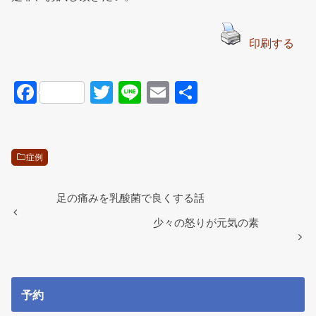
印刷する
F
T
Li
E
共
a
wi
n
m
有
c
tt
e
ail
e
er
症例
b
o
足の痛みを乳酸菌で良くする話
o
少々の怒りが元気の素
k
予約