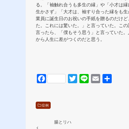
る。「袖触れ合うも多生の縁」や「小才は縁
生かさず」「大才は、袖すり合った縁をも生
業員に誕生日のお祝いの手紙を贈るのだけど
た。これには驚いた。」と言っていた。この
言ったら、「僕もそう思う」と言っていた。
から人生に差がつくのだと思う。
F
T
Li
E
共
a
wi
n
m
有
c
tt
e
ail
e
er
症例
b
o
腸とリハ