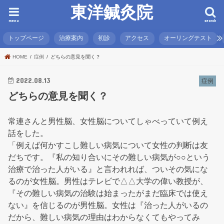
東洋鍼灸院
menu
search
トップページ
治療案内
初診
アクセス
オーリングテスト
HOME
症例
どちらの意見を聞く？
2022.08.13
症例
どちらの意見を聞く？
常連さんと男性脳、女性脳についてしゃべっていて例え
話をした。
「例えば何かすこし難しい病気について女性の判断は友
だちです。『私の知り合いにその難しい病気が○○という
治療で治った人がいる』と言われれば、ついその気にな
るのが女性脳。男性はテレビで△△大学の偉い教授が、
『その難しい病気の治験は始まったがまだ臨床では使え
ない』を信じるのが男性脳。女性は『治った人がいるの
だから、難しい病気の理由はわからなくてもやってみ