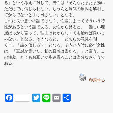
る』という考えに対して、男性は『そんなたまたま効い
ただけでは信じられない。ちゃんと病気の原因を解明し
てからでないと手は出さない』となる」
これは良い悪いの話ではなく、性差によってそういう特
性があるという話である。女性から見ると、「難しい理
屈ばっかり言って、理由はわからなくても治れば良いじ
ゃない」となる。そうなると、「どちらの意見を聞
く？」「誰を信じる？」となる。そういう時に必ず女性
は、「直感が働いた。私の直感は当たる。」と言う。こ
の性差、どうもお互いが歩み寄ることは当分なさそうで
ある。
印刷する
F
T
Li
E
共
a
wi
n
m
有