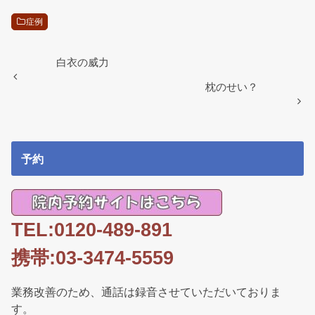
c
tt
e
ail
e
er
症例
b
o
白衣の威力
o
枕のせい？
k
予約
TEL:0120-489-891
携帯:03-3474-5559
業務改善のため、通話は録音させていただいておりま
す。