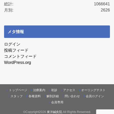
総計:
1066641
月別:
2626
メタ情報
ログイン
投稿フィード
コメントフィード
WordPress.org
トップページ
治療案内
初診
アクセス
オーリングテスト
スタッフ
各種資料
解剖詳細
問い合わせ
会員ログイン
会員専用
©Copyright2026
東洋鍼灸院
.All Rights Reserved.