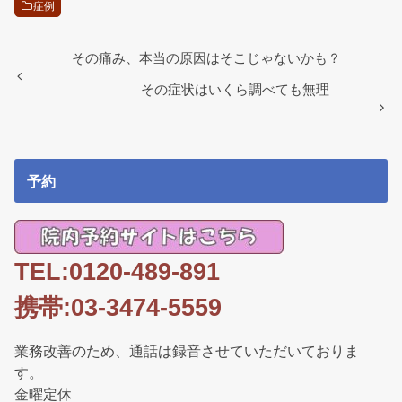
e
er
症例
b
o
その痛み、本当の原因はそこじゃないかも？
o
その症状はいくら調べても無理
k
予約
TEL:0120-489-891
携帯:03-3474-5559
業務改善のため、通話は録音させていただいておりま
す。
金曜定休