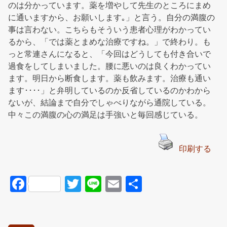
のは分かっています。薬を増やして先生のところにまめ
に通いますから、お願いします｡」と言う。自分の満腹の
事は言わない。こちらもそういう患者心理がわかってい
るから、「では薬とまめな治療ですね。」で終わり。も
っと常連さんになると、「今回はどうしても付き合いで
過食をしてしまいました。腰に悪いのは良くわかってい
ます。明日から断食します。薬も飲みます。治療も通い
ます････」と弁明しているのか反省しているのかわから
ないが、結論まで自分でしゃべりながら通院している。
中々この満腹の心の満足は手強いと毎回感じている。
印刷する
F
T
Li
E
共
a
wi
n
m
有
c
tt
e
ail