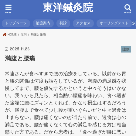
東洋鍼灸院
menu
search
トップページ
治療案内
初診
アクセス
オーリングテスト
HOME
症例
満腹と腰痛
2025.11.26
症例
満腹と腰痛
常連さんが食べすぎで腰の治療をしている。以前から胃
と腰の関係は何度も話をしているが、満腹の満足感を我
慢してまで、腰を優先するかというと中々そうはいかな
い。我々から見たら、相当酷い腰痛を味わい、食べ過ぎ
た途端に腰にズキンとくれば、かなり摂生はするだろう
が、満腹まで食べて少し腰が重いぐらいだと中々過食は
止まらない。腰は痛くないのが当たり前で、過食は心の
満足である。腰が痛くなくて心の満足を感じる方は相当
懲りた方である。だから患者は、「食べ過ぎが腰に悪い