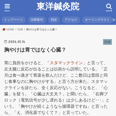
東洋鍼灸院
menu
search
トップページ
治療案内
初診
アクセス
オーリングテスト
HOME
症例
胸やけは胃ではなく心臓？
2026.01.14
症例
胸やけは胃ではなく心臓？
胃に負担をかけると、「
スタマックライン
」と言って、
左太腿に反応が出ることは以前から説明している。「正
月は食べ過ぎて胃薬を飲んだけど、ここ数日は普段と同
じ食事なのに胸やけがする」と言う方が来た。スタマッ
クラインを診たら、全く反応がない。こうなると、「心
臓」を疑う。「心臓は大丈夫？」と聞いたら、「右脚ブ
ロック（電気信号が少し遅れる）は少しあるけど･･･」と
いう。「胸やけが続くようなら循環器ですね」と言った
ら、「え、消化器でなくて？」と言っていた。