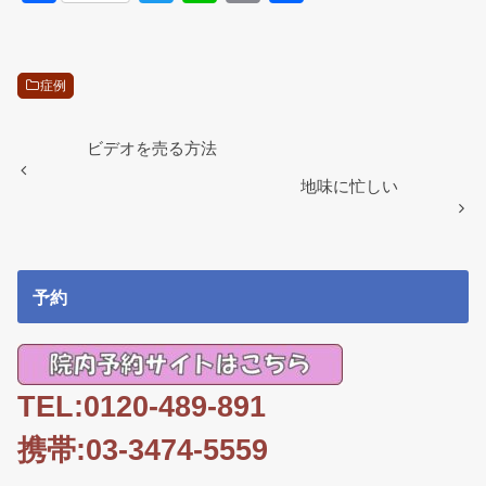
a
wi
n
m
有
c
tt
e
ail
e
er
症例
b
o
ビデオを売る方法
o
地味に忙しい
k
予約
TEL:0120-489-891
携帯:03-3474-5559