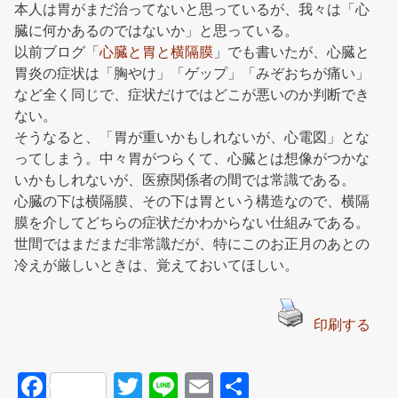
本人は胃がまだ治ってないと思っているが、我々は「心
臓に何かあるのではないか」と思っている。
以前ブログ「
心臓と胃と横隔膜
」でも書いたが、心臓と
胃炎の症状は「胸やけ」「ゲップ」「みぞおちが痛い」
など全く同じで、症状だけではどこが悪いのか判断でき
ない。
そうなると、「胃が重いかもしれないが、心電図」とな
ってしまう。中々胃がつらくて、心臓とは想像がつかな
いかもしれないが、医療関係者の間では常識である。
心臓の下は横隔膜、その下は胃という構造なので、横隔
膜を介してどちらの症状だかわからない仕組みである。
世間ではまだまだ非常識だが、特にこのお正月のあとの
冷えが厳しいときは、覚えておいてほしい。
印刷する
F
T
Li
E
共