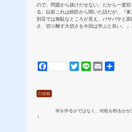
ので、問題から抜けだせない。だから一度切
る。以前これは師匠から聞いた話だが、『東
別荘では無駄なところが見え、バサバサと原
さ、切り離す大切さを今回は学ぶと良い。」
F
T
Li
E
共
a
wi
n
m
有
c
tt
e
ail
e
er
症例
b
o
何を作るかではなく、何処を削るかが
o