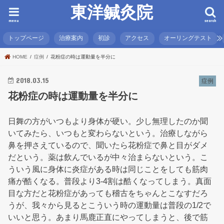
東洋鍼灸院
menu
search
トップページ
治療案内
初診
アクセス
オーリングテスト
HOME
症例
花粉症の時は運動量を半分に
2018.03.15
症例
花粉症の時は運動量を半分に
日舞の方がいつもより身体が硬い。少し無理したのか聞
いてみたら、いつもと変わらないという。治療しながら
鼻を押さえているので、聞いたら花粉症で鼻と目がダメ
だという。薬は飲んでいるが中々治まらないという。こ
ういう風に身体に炎症がある時は同じことをしても筋肉
痛が酷くなる。普段より3-4割は酷くなってしまう。真面
目な方だと花粉症があっても稽古をちゃんとこなすだろ
うが、我々から見るとこういう時の運動量は普段の1/2で
いいと思う。あまり馬鹿正直にやってしまうと、後で筋