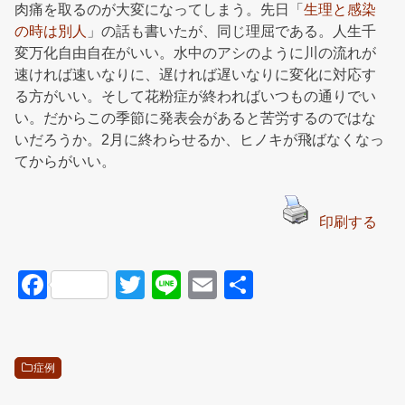
肉痛を取るのが大変になってしまう。先日「
生理と感染
の時は別人
」の話も書いたが、同じ理屈である。人生千
変万化自由自在がいい。水中のアシのように川の流れが
速ければ速いなりに、遅ければ遅いなりに変化に対応す
る方がいい。そして花粉症が終わればいつもの通りでい
い。だからこの季節に発表会があると苦労するのではな
いだろうか。2月に終わらせるか、ヒノキが飛ばなくなっ
てからがいい。
印刷する
F
T
Li
E
共
a
wi
n
m
有
c
tt
e
ail
e
er
症例
b