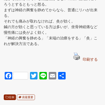
ろうとするともっと怒る。
まずは神経の興奮を静めてからなら、普通にリハが出来
る。
それでも痛みが取れなければ、灸が効く。
鍼の方が効くと思っている方は多いが、坐骨神経痛など
慢性痛には灸がよく効く。
「神経の興奮を静める」「末端の治療をする」「灸」こ
れが解決方法である。
印刷する
F
T
Li
E
共
a
wi
n
m
有
c
tt
e
ail
e
er
症例
肩最重要