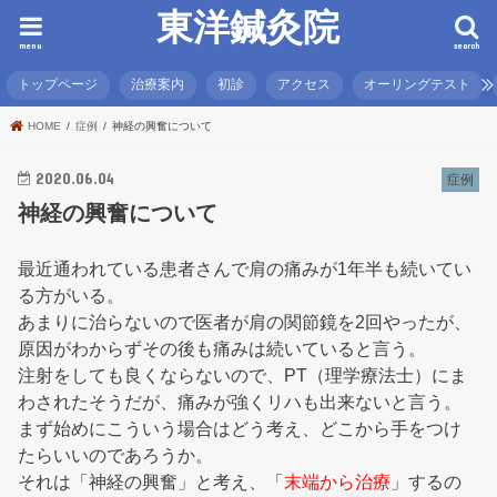
東洋鍼灸院
menu
search
トップページ
治療案内
初診
アクセス
オーリングテスト
HOME
症例
神経の興奮について
2020.06.04
症例
神経の興奮について
最近通われている患者さんで肩の痛みが1年半も続いてい
る方がいる。
あまりに治らないので医者が肩の関節鏡を2回やったが、
原因がわからずその後も痛みは続いていると言う。
注射をしても良くならないので、PT（理学療法士）にま
わされたそうだが、痛みが強くリハも出来ないと言う。
まず始めにこういう場合はどう考え、どこから手をつけ
たらいいのであろうか。
それは「神経の興奮」と考え、「
末端から治療
」するの