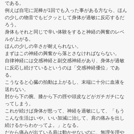
である。
例えば自宅に泥棒が1回でも入った事がある方なら、ほん
の少しの物音でもピクッとして身体が過敏に反応するだ
ろう。
身体もそれと同じで辛い体験をすると神経の興奮のレベ
ルが上がる。
ほんの少しの辛さが耐えられない。
まずはこの神経の興奮から落とさなければならない。
自律神経には交感神経と副交感神経があり、身体が過敏
に反応し続けているというのは「交感神経優位」であ
る。
こうなると心臓の拍動は上がるし、末端に十分に血液を
送れない。
肘から下の腕、膝から下の脛や頭皮などがガチガチにな
ってしまう。
これが続けば身体が怒って、神経を過敏にして、「もう
こんな生活はいや。いい加減に治して、肩の痛みを出し
続けるからわかってよ。」となる。
だから痛みが出ている肩は動かせないのに、無理矢理や