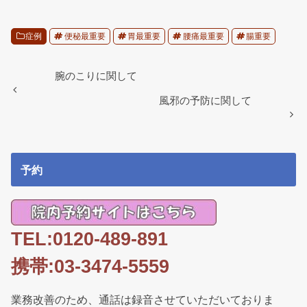
c
tt
e
ail
e
er
症例
便秘最重要
胃最重要
腰痛最重要
腸重要
b
o
腕のこりに関して
o
風邪の予防に関して
k
予約
TEL:0120-489-891
携帯:03-3474-5559
業務改善のため、通話は録音させていただいておりま