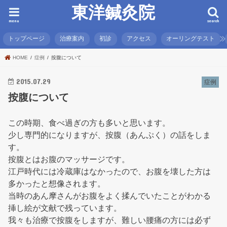
東洋鍼灸院
menu
search
トップページ
治療案内
初診
アクセス
オーリングテスト
HOME
症例
按腹について
2015.07.29
症例
按腹について
この時期、食べ過ぎの方も多いと思います。
少し専門的になりますが、按腹（あんぷく）の話をしま
す。
按腹とはお腹のマッサージです。
江戸時代には冷蔵庫はなかったので、お腹を壊した方は
多かったと想像されます。
当時のあん摩さんがお腹をよく揉んでいたことがわかる
挿し絵が文献で残っています。
我々も治療で按腹をしますが、難しい腰痛の方には必ず