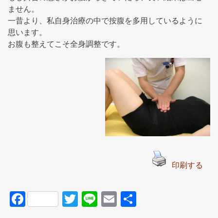
ません。
一昔より、私自身治療の中で按腹を多用しているように
思います。
お腹も整えてこそ全身調整です。
印刷する
F
T
Li
E
共
a
wi
n
m
有