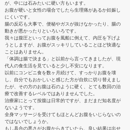
が、中には石みたいに硬い方もいます。
お腹が硬いと女性の場合でしたら生理痛があるか妊娠し
にくいです。
腸の反応も大事で、便秘やガスが抜けなかったり、腸の
動きが悪かったりといろいろです。
我々は腹圧といってお腹を風船に例えて、内圧を下げよ
うとしますが、お腹がスッキリしていることほど快適な
ことはありません。
「体調は腸で決まる」と以前から言ってきましたが、現
代人の食生活を見ていると少し不安になります。
以前にコンビニ食を数ヶ月続けて、すっかりお腹を壊
し、自分でもおかしいと感じた方が自炊に切り替えまし
たが、その方のお腹は石のように硬く、とても数回の治
療で改善するレベルではありませんでした。
治療家にとって按腹は日常的ですが、まだまだ知名度が
ないようです。
全身マッサージを受けてもほとんどお腹をいじらないの
ではないでしょうか。
もし具合の悪さがお腹からきていたら、良い結果は出せ