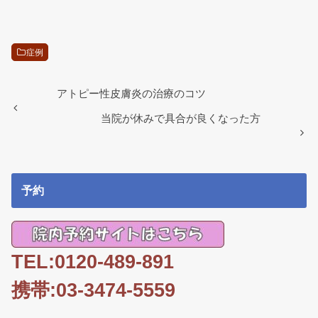
a
wi
n
m
有
c
tt
e
ail
e
er
症例
b
o
アトピー性皮膚炎の治療のコツ
o
当院が休みで具合が良くなった方
k
予約
TEL:0120-489-891
携帯:03-3474-5559