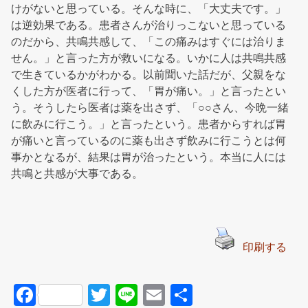
けがないと思っている。そんな時に、「大丈夫です。」
は逆効果である。患者さんが治りっこないと思っている
のだから、共鳴共感して、「この痛みはすぐには治りま
せん。」と言った方が救いになる。いかに人は共鳴共感
で生きているかがわかる。以前聞いた話だが、父親をな
くした方が医者に行って、「胃が痛い。」と言ったとい
う。そうしたら医者は薬を出さず、「○○さん、今晩一緒
に飲みに行こう。」と言ったという。患者からすれば胃
が痛いと言っているのに薬も出さず飲みに行こうとは何
事かとなるが、結果は胃が治ったという。本当に人には
共鳴と共感が大事である。
印刷する
F
T
Li
E
共