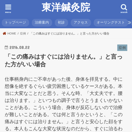
東洋鍼灸院
menu
search
トップページ
治療案内
初診
アクセス
オーリングテスト
HOME
症例
「この痛みはすぐには治りません。」と言った方がいい場合
2016.08.22
症例
「この痛みはすぐには治りません。」と言っ
た方がいい場合
仕事柄身内にご不幸があった後、身体を拝見する。中に
想像を絶するぐらい疲労困憊しているケースがある。本
当に大変なことだと思う。そんな時、「大丈夫です。腰
は治ります。」といつもの調子で言うとうまくいかない
ことがある。こういう場合、身体が反応しないので治療
が難しいことがある。では何と言うかというと、「この
痛みはすぐには治りません。」と言うと安心した顔をす
る。本人もこんな大変な状況なのだから、すぐに治るわ