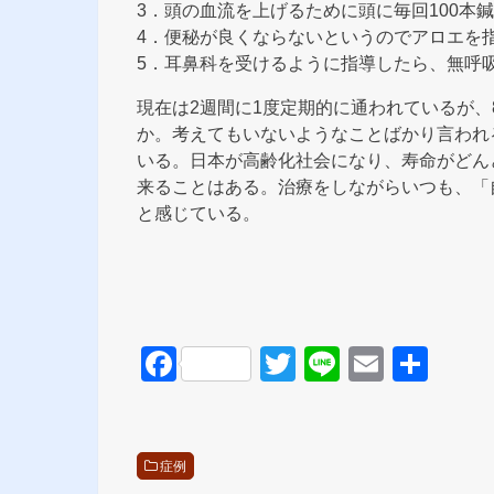
3．頭の血流を上げるために頭に毎回100本
4．便秘が良くならないというのでアロエを
5．耳鼻科を受けるように指導したら、無呼吸
現在は2週間に1度定期的に通われているが、
か。考えてもいないようなことばかり言われ
いる。日本が高齢化社会になり、寿命がどん
来ることはある。治療をしながらいつも、「
と感じている。
F
T
Li
E
共
a
wi
n
m
有
c
tt
e
ail
e
er
症例