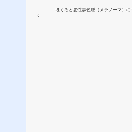
b
o
ほくろと悪性黒色腫（メラノーマ）に
o
k