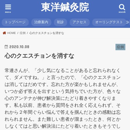
東洋鍼灸院
menu
search
トップページ
治療案内
初診
アクセス
オーリングテスト
HOME
症例
心のクエスチョンを消すな
2020.10.08
症例
心のクエスチョンを消すな
常連さんが、「少し気になることがあると忘れられなく
て、ダメですね。」と言ったので、「心のクエスチョン
は消してはだめです。忘れた方が楽かもしれませんが、
いつか必ず答えを出すという気持ちでいた方が、色々な
心のアンテナが伸び解決策にたどり着きやすくなりま
す。私も以前、患者から質問をされ全く応えられず、そ
れから２年間ぐらい悩んで答えを掴んだときの感動は忘
れられません。また難しい患者が溜まったとき、何とか
しなくてはと思い解決法にたどり着いたときもそうでし