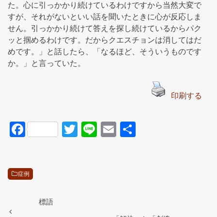
た。心に引っかかり続けているわけですから当然大変で
すが、それがないといい話を聞いたときに心が反応しま
せん。引っかかり続けて答えを探し続けているからパク
ッと掴めるわけです。だからクエスチョンは消してはだ
めです。」と話したら、「なるほど、そういうものです
か。」と言っていた。
印刷する
F
T
Li
E
共
a
wi
n
m
有
c
tt
e
ail
e
er
症例
b
o
標語