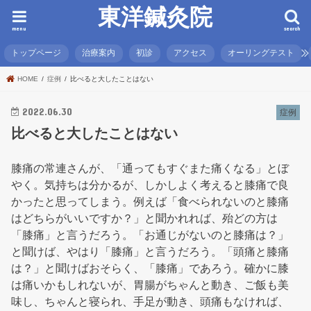
東洋鍼灸院
menu
search
トップページ
治療案内
初診
アクセス
オーリングテスト
HOME
症例
比べると大したことはない
2022.06.30
症例
比べると大したことはない
膝痛の常連さんが、「通ってもすぐまた痛くなる」とぼ
やく。気持ちは分かるが、しかしよく考えると膝痛で良
かったと思ってしまう。例えば「食べられないのと膝痛
はどちらがいいですか？」と聞かれれば、殆どの方は
「膝痛」と言うだろう。「お通じがないのと膝痛は？」
と聞けば、やはり「膝痛」と言うだろう。「頭痛と膝痛
は？」と聞けばおそらく、「膝痛」であろう。確かに膝
は痛いかもしれないが、胃腸がちゃんと動き、ご飯も美
味し、ちゃんと寝られ、手足が動き、頭痛もなければ、