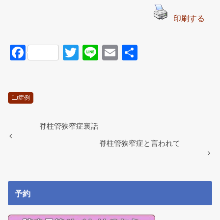
印刷する
F
T
Li
E
共
a
wi
n
m
有
c
tt
e
ail
e
er
症例
b
o
脊柱管狭窄症裏話
o
脊柱管狭窄症と言われて
k
予約