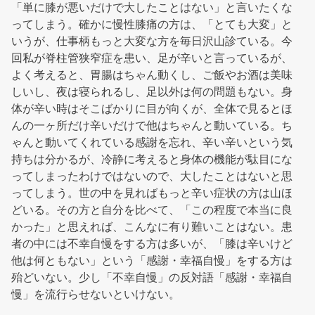
「単に膝が悪いだけで大したことはない」と言いたくな
ってしまう。確かに慢性膝痛の方は、「とても大変」と
いうが、仕事柄もっと大変な方を毎日沢山診ている。今
回私が脊柱管狭窄症を患い、足が辛いと言っているが、
よく考えると、胃腸はちゃん動くし、ご飯やお酒は美味
しいし、夜は寝られるし、足以外は何の問題もない。身
体が辛い時はそこばかりに目が向くが、全体で見るとほ
んの一ヶ所だけ辛いだけで他はちゃんと動いている。ち
ゃんと動いてくれている感謝を忘れ、辛い辛いという気
持ちは分かるが、冷静に考えると身体の機能が駄目にな
ってしまったわけではないので、大したことはないと思
ってしまう。世の中を見ればもっと辛い症状の方は山ほ
どいる。その方と自分を比べて、「この程度で本当に良
かった」と思えれば、こんなに有り難いことはない。患
者の中には不幸自慢をする方は多いが、「膝は辛いけど
他は何ともない」という「感謝・幸福自慢」をする方は
殆どいない。少し「不幸自慢」の反対語「感謝・幸福自
慢」を流行らせないといけない。