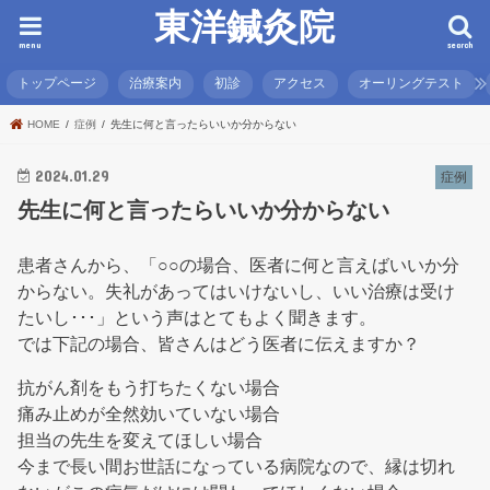
東洋鍼灸院
menu
search
トップページ
治療案内
初診
アクセス
オーリングテスト
HOME
症例
先生に何と言ったらいいか分からない
2024.01.29
症例
先生に何と言ったらいいか分からない
患者さんから、「○○の場合、医者に何と言えばいいか分
からない。失礼があってはいけないし、いい治療は受け
たいし･･･」という声はとてもよく聞きます。
では下記の場合、皆さんはどう医者に伝えますか？
抗がん剤をもう打ちたくない場合
痛み止めが全然効いていない場合
担当の先生を変えてほしい場合
今まで長い間お世話になっている病院なので、縁は切れ