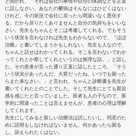
と聞かれ、「それは会社の事情や自分の体調などを正直
に話しなさい。あなたの鬱病はそんなにはひどくはない
けれど、今の状況で会社に戻ったら間違いなく悪化す
る。だから戻りたくありませんと自分の気持ちをいいな
さい。先生もちゃんとそこは考慮してくれる。でもそう
いう状況を言わなければ先生もわからないので、『ほぼ
治癒』と書いてしまうかもしれない。先生も人なので、
ちゃんと話せばわかってくれる。そこを言わないでわか
ってくれとか察してくれというのは無理な話。」と話し
た。その患者が言った通り正直に話したところ、「そう
いう状況があったんだ。大変だったね。いつでも困った
らまた来なさい。」と言われ、ちゃんと診断書を先生が
書いてくれたとのことでした。そして先生にとても親近
感を感じたと言っていました。医者も人の子なので、医
学的に間違ったことは言えませんが、患者の心理は理解
してくれます。
先生にしてみると新しい治療法は試したいし、同意のた
めに説明もしなければないません。何かあったら困る
し、訴えられたくはない。