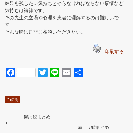
結果を残したい気持ちとやらなければならない事情など
気持ちは複雑です。
その先生の立場や心理を患者に理解するのは難しいで
す。
そんな時は是非ご相談いただきたい。
印刷する
F
T
Li
E
共
a
wi
n
m
有
c
tt
e
ail
e
er
症例
b
o
鬱病総まとめ
o
肩こり総まとめ