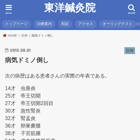
東洋鍼灸院
menu
search
トップページ
治療案内
初診
アクセス
オーリングテスト
HOME
症例
病気ドミノ倒し
2015.08.01
症例
病気ドミノ倒し
次の病歴はある患者さんの実際の年表である。
14才 虫垂炎
25才 帝王切開
27才 帝王切開2回目
30才 急性腎炎
32才 腎盂炎
36才 卵巣嚢腫
38才 子宮筋腫