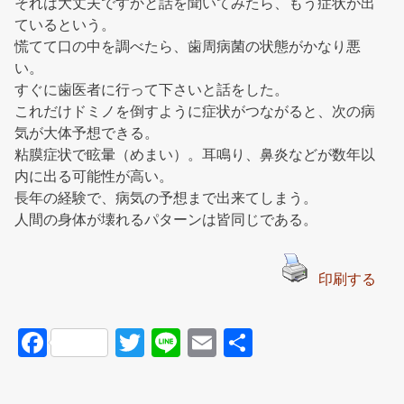
それは大丈夫ですかと話を聞いてみたら、もう症状が出
ているという。
慌てて口の中を調べたら、歯周病菌の状態がかなり悪
い。
すぐに歯医者に行って下さいと話をした。
これだけドミノを倒すように症状がつながると、次の病
気が大体予想できる。
粘膜症状で眩暈（めまい）。耳鳴り、鼻炎などが数年以
内に出る可能性が高い。
長年の経験で、病気の予想まで出来てしまう。
人間の身体が壊れるパターンは皆同じである。
印刷する
F
T
Li
E
共
a
wi
n
m
有
c
tt
e
ail