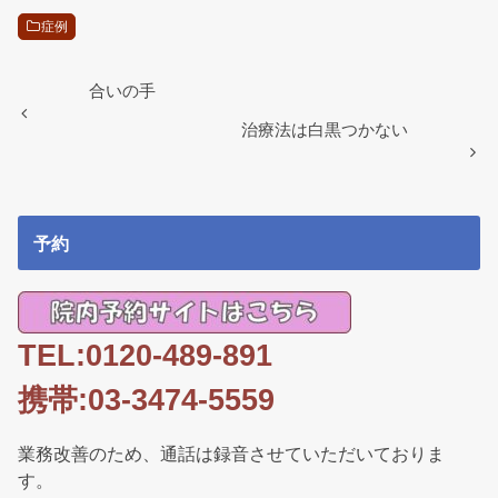
e
er
症例
b
o
合いの手
o
治療法は白黒つかない
k
予約
TEL:0120-489-891
携帯:03-3474-5559
業務改善のため、通話は録音させていただいておりま
す。