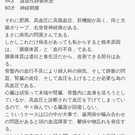
54才 虚血性静脈疾患
60才 神経鞘腫
それに肥満、高血圧に高脂血症、肝機能が高く、痔と大
腸ポリープ、右坐骨神経痛がある。
まさに病気の問屋さんである。
しかしこれだけ病名があっても私からすると根本原因
は、「腫瘍体質」と「血行不良」である。
腫瘍体質は遺伝と食生活だから、改善できる部分はあ
る。
骨盤内の血行不良により婦人科の病気、そして静脈の問
題、腎臓の炎症、そして血圧を上げることが必要な為の
高血圧である。
心臓は頑張って末端や腎臓、骨盤内に血液を送ろうとし
ているが、高血圧と診断されて血圧を下げてしまってい
るので、中々病んでいる臓器が回復しない。
こういうケースは口の中が大事で、歯周病や噛み合わせ
の問題があると頭の血流障害で、鬱病や物忘れを発症す
る。