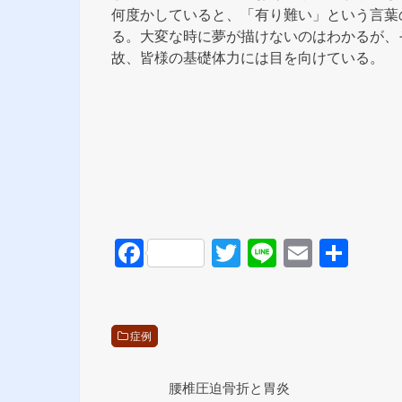
何度かしていると、「有り難い」という言葉
る。大変な時に夢が描けないのはわかるが、
故、皆様の基礎体力には目を向けている。
F
T
Li
E
共
a
wi
n
m
有
c
tt
e
ail
e
er
症例
b
o
腰椎圧迫骨折と胃炎