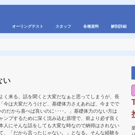
オーリングテスト
スタッフ
各種資料
解剖詳細
ない
よく来る。話を聞くと大変だなぁと思ってしまうが、長
「今は大変だろうけど、基礎体力さえあれば、今までで
のだから喜べば良いのに････。」基礎体力のない方は
ャンプするために深く沈み込む原理で、前より必ず良く
本人にそんな話をしても大変な時なので納得はされない
て、「だから言ったじゃない。」となる。そんな経験を