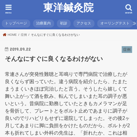
東洋鍼灸院
menu
search
トップページ
治療案内
初診
アクセス
オーリングテスト
HOME
症例
そんなにすぐに良くなるわけがない
2019.09.22
症例
そんなにすぐに良くなるわけがない
常連さんが突発性難聴と耳鳴りで専門病院で治療したが
良くならず困っていた。違う病院を紹介したら、たまた
まうまくいきほぼ完治したと言う。そうしたら嬉しくて
舞い上がって酒を飲み、転んでしまいまた耳の調子が悪
いという。昔病院に勤務していたときもカメラマンが足
を骨折して、プレートとをボルト止めであまりに調子が
良いのでリハビリもせずに退院してしまった。その後2ヶ
月してあまりに脚に負担をかけたものだから、ボルトが2
本も折れてしまい外科の先生は、「折れたか、これは相