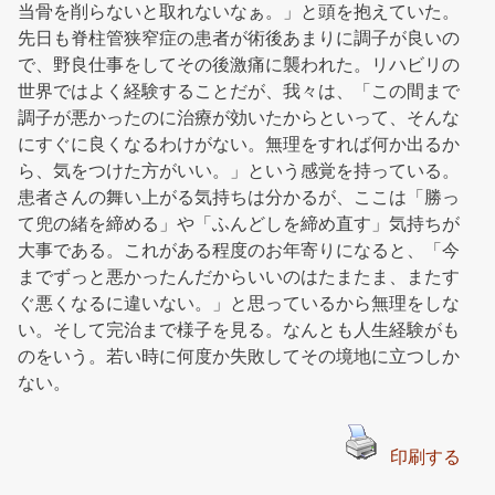
当骨を削らないと取れないなぁ。」と頭を抱えていた。
先日も脊柱管狭窄症の患者が術後あまりに調子が良いの
で、野良仕事をしてその後激痛に襲われた。リハビリの
世界ではよく経験することだが、我々は、「この間まで
調子が悪かったのに治療が効いたからといって、そんな
にすぐに良くなるわけがない。無理をすれば何か出るか
ら、気をつけた方がいい。」という感覚を持っている。
患者さんの舞い上がる気持ちは分かるが、ここは「勝っ
て兜の緒を締める」や「ふんどしを締め直す」気持ちが
大事である。これがある程度のお年寄りになると、「今
までずっと悪かったんだからいいのはたまたま、またす
ぐ悪くなるに違いない。」と思っているから無理をしな
い。そして完治まで様子を見る。なんとも人生経験がも
のをいう。若い時に何度か失敗してその境地に立つしか
ない。
印刷する