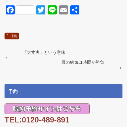
F
T
Li
E
共
a
wi
n
m
有
c
tt
e
ail
e
er
症例
b
o
「大丈夫」という意味
o
耳の病気は時間が勝負
k
予約
TEL:0120-489-891