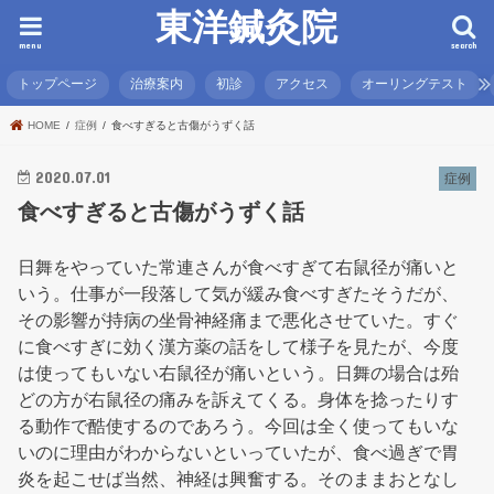
東洋鍼灸院
menu
search
トップページ
治療案内
初診
アクセス
オーリングテスト
HOME
症例
食べすぎると古傷がうずく話
2020.07.01
症例
食べすぎると古傷がうずく話
日舞をやっていた常連さんが食べすぎて右鼠径が痛いと
いう。仕事が一段落して気が緩み食べすぎたそうだが、
その影響が持病の坐骨神経痛まで悪化させていた。すぐ
に食べすぎに効く漢方薬の話をして様子を見たが、今度
は使ってもいない右鼠径が痛いという。日舞の場合は殆
どの方が右鼠径の痛みを訴えてくる。身体を捻ったりす
る動作で酷使するのであろう。今回は全く使ってもいな
いのに理由がわからないといっていたが、食べ過ぎで胃
炎を起こせば当然、神経は興奮する。そのままおとなし