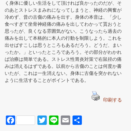
く身体に優しい生活をして頂ければ良かったのだが、そ
のあとストレスまみれになってしまうと、神経の興奮が
冷めず、昔の古傷の痛みを出す。身体の本音は、「少し
食べすぎて坐骨神経痛の痛みを出してわかって貰おうと
思ったが、良くなる雰囲気がない。こうなったら過去の
痛みを出して本格的に本人の行動を制限しよう。これを
出せばすこしは思うところもあるだろう。どうだ、まい
ったか。」といったところであろう。その部分がわかれ
ば治療は簡単である。ストレス性胃炎対策で右鼠径の痛
みは消えるはずである。以前から古傷のことは何度か書
いたが、これは一生消えない。身体に古傷を突かれない
ように生活することがポイントである。
印刷する
F
T
Li
E
共
a
wi
n
m
有