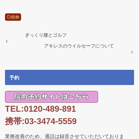
c
tt
e
ail
e
er
症例
b
o
ぎっくり腰とゴルフ
o
アキレスのウイルセーフについて
k
予約
TEL:0120-489-891
携帯:03-3474-5559
業務改善のため、通話は録音させていただいておりま